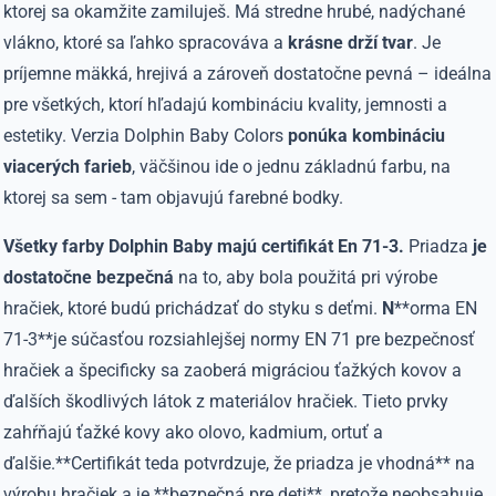
ktorej sa okamžite zamiluješ. Má stredne hrubé, nadýchané
vlákno, ktoré sa ľahko spracováva a
krásne drží tvar
. Je
príjemne mäkká, hrejivá a zároveň dostatočne pevná – ideálna
pre všetkých, ktorí hľadajú kombináciu kvality, jemnosti a
estetiky. Verzia Dolphin Baby Colors
ponúka kombináciu
viacerých farieb
, väčšinou ide o jednu základnú farbu, na
ktorej sa sem - tam objavujú farebné bodky.
Všetky farby Dolphin Baby majú certifikát En 71-3.
Priadza
je
dostatočne bezpečná
na to, aby bola použitá pri výrobe
hračiek, ktoré budú prichádzať do styku s deťmi.
N
**orma EN
71-3**je súčasťou rozsiahlejšej normy EN 71 pre bezpečnosť
hračiek a špecificky sa zaoberá migráciou ťažkých kovov a
ďalších škodlivých látok z materiálov hračiek. Tieto prvky
zahŕňajú ťažké kovy ako olovo, kadmium, ortuť a
ďalšie.**Certifikát teda potvrdzuje, že priadza je vhodná** na
výrobu hračiek a je **bezpečná pre deti**, pretože neobsahuje