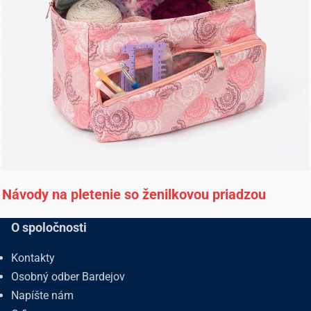
Návody na pletenie so ženilkovou priadzou
O spoločnosti
Kontakty
Osobný odber Bardejov
Napíšte nám