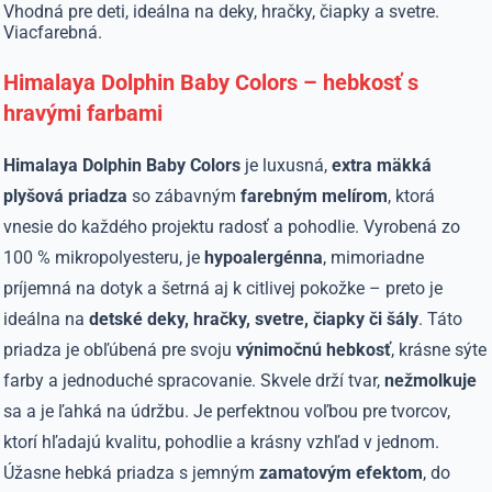
Vhodná pre deti, ideálna na deky, hračky, čiapky a svetre.
Viacfarebná.
Himalaya Dolphin Baby Colors – hebkosť s
hravými farbami
Himalaya Dolphin Baby Colors
je luxusná,
extra mäkká
plyšová priadza
so zábavným
farebným melírom
, ktorá
vnesie do každého projektu radosť a pohodlie. Vyrobená zo
100 % mikropolyesteru, je
hypoalergénna
, mimoriadne
príjemná na dotyk a šetrná aj k citlivej pokožke – preto je
ideálna na
detské deky, hračky, svetre, čiapky či šály
. Táto
priadza je obľúbená pre svoju
výnimočnú hebkosť
, krásne sýte
farby a jednoduché spracovanie. Skvele drží tvar,
nežmolkuje
sa a je ľahká na údržbu. Je perfektnou voľbou pre tvorcov,
ktorí hľadajú kvalitu, pohodlie a krásny vzhľad v jednom.
Úžasne hebká priadza s jemným
zamatovým efektom
, do