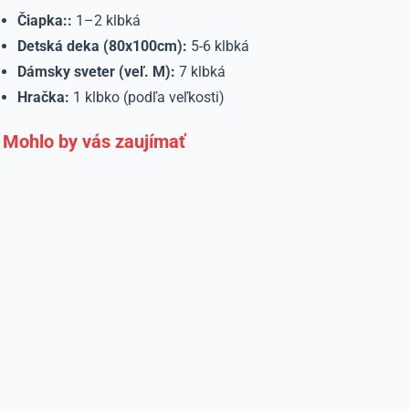
Čiapka::
1–2 klbká
Detská deka (80x100cm):
5-6 klbká
Dámsky sveter (veľ. M):
7 klbká
Hračka:
1 klbko (podľa veľkosti)
Mohlo by vás zaujímať