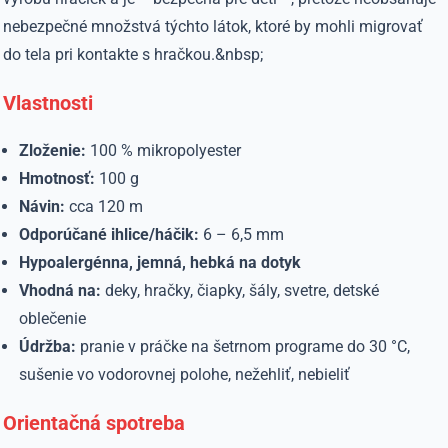
nebezpečné množstvá týchto látok, ktoré by mohli migrovať
do tela pri kontakte s hračkou.&nbsp;
Vlastnosti
Zloženie:
100 % mikropolyester
Hmotnosť:
100 g
Návin:
cca 120 m
Odporúčané ihlice/háčik:
6 – 6,5 mm
Hypoalergénna, jemná, hebká na dotyk
Vhodná na:
deky, hračky, čiapky, šály, svetre, detské
oblečenie
Údržba:
pranie v práčke na šetrnom programe do 30 °C,
sušenie vo vodorovnej polohe, nežehliť, nebieliť
Orientačná spotreba