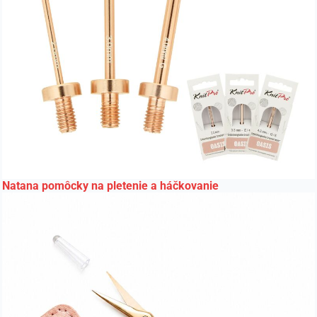
Natana pomôcky na pletenie a háčkovanie