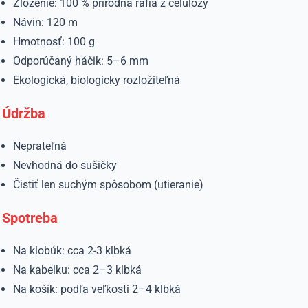
Zloženie: 100 % prírodná rafia z celulózy
Návin: 120 m
Hmotnosť: 100 g
Odporúčaný háčik: 5–6 mm
Ekologická, biologicky rozložiteľná
Údržba
Neprateľná
Nevhodná do sušičky
Čistiť len suchým spôsobom (utieranie)
Spotreba
Na klobúk: cca 2-3 klbká
Na kabelku: cca 2–3 klbká
Na košík: podľa veľkosti 2–4 klbká