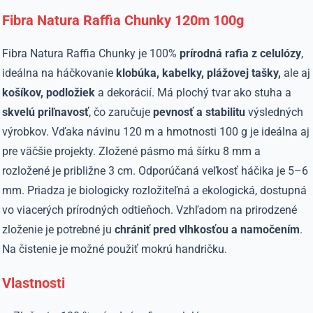
Fibra Natura Raffia Chunky 120m 100g
Fibra Natura Raffia Chunky je 100%
prírodná rafia z celulózy
,
ideálna na háčkovanie
klobúka, kabelky, plážovej tašky,
ale aj
košíkov, podložiek
a dekorácií. Má plochý tvar ako stuha a
skvelú priľnavosť
, čo zaručuje
pevnosť a stabilitu
výsledných
výrobkov. Vďaka návinu 120 m a hmotnosti 100 g je ideálna aj
pre väčšie projekty. Zložené pásmo má šírku 8 mm a
rozložené je približne 3 cm. Odporúčaná veľkosť háčika je 5–6
mm. Priadza je biologicky rozložiteľná a ekologická, dostupná
vo viacerých prírodných odtieňoch. Vzhľadom na prirodzené
zloženie je potrebné ju
chrániť pred vlhkosťou a namočením
.
Na čistenie je možné použiť mokrú handričku.
Vlastnosti