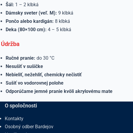
Šál:
1 – 2 klbká
Dámsky sveter (veľ. M):
9 klbká
Pončo alebo kardigán:
8 klbká
Deka (80×100 cm):
4 – 5 klbká
Údržba
Ručné pranie:
do 30 °C
Nesušiť v sušičke
Nebieliť, nežehliť, chemicky nečistiť
Sušiť vo vodorovnej polohe
Odporúčame jemné pranie kvôli akrylovému mate
O spoločnosti
Kontakty
Osobný odber Bardejov