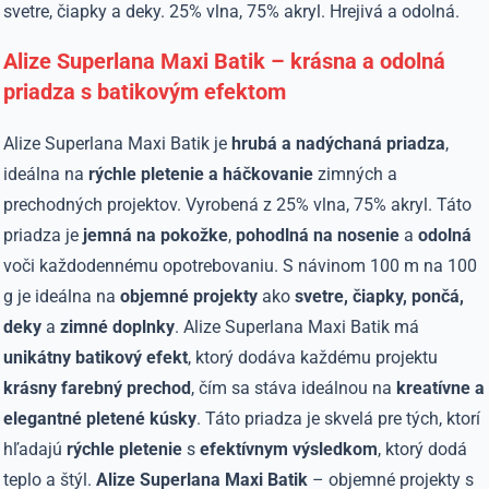
svetre, čiapky a deky. 25% vlna, 75% akryl. Hrejivá a odolná.
Alize Superlana Maxi Batik – krásna a odolná
priadza s batikovým efektom
Alize Superlana Maxi Batik je
hrubá a nadýchaná priadza
,
ideálna na
rýchle pletenie a háčkovanie
zimných a
prechodných projektov. Vyrobená z 25% vlna, 75% akryl. Táto
priadza je
jemná na pokožke
,
pohodlná na nosenie
a
odolná
voči každodennému opotrebovaniu. S návinom 100 m na 100
g je ideálna na
objemné projekty
ako
svetre, čiapky, pončá,
deky
a
zimné doplnky
. Alize Superlana Maxi Batik má
unikátny batikový efekt
, ktorý dodáva každému projektu
krásny farebný prechod
, čím sa stáva ideálnou na
kreatívne a
elegantné pletené kúsky
. Táto priadza je skvelá pre tých, ktorí
hľadajú
rýchle pletenie
s
efektívnym výsledkom
, ktorý dodá
teplo a štýl.
Alize Superlana Maxi Batik
– objemné projekty s