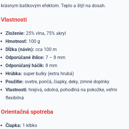
krásnym batikovým efektom. Teplo a štýl na dosah.
Vlastnosti
Zloženie:
25% vlna, 75% akryl
Hmotnosť:
100 g
Dĺžka (návin):
cca 100 m
Odporúčané ihlice:
7 – 8 mm
Odporúčaný háčik:
8 mm
Hrúbka:
super bulky (extra hrubá)
Použitie:
svetre, pončá, čiapky, deky, zimné doplnky
Vlastnosti:
hrejivá, odolná, pohodlná na pokožke, veľmi
flexibilná
Orientačná spotreba
Čiapka:
1 klbko