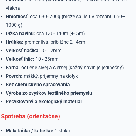
vlákna
Hmotnosť:
cca 680- 700g (môže sa líšiť v rozsahu 650–
1000 g)
Dĺžka návinu:
cca 130- 140m (+- 5m)
Hrúbka:
premenlivá, približne 2–4cm
Veľkosť háčika:
8 - 12mm
Veľkosť ihlíc:
10 - 25mm
Farba:
odtiene sivej a čiernej (každý návin je jedinečný)
Povrch:
mäkký, príjemný na dotyk
Bez chemického spracovania
Výroba zo zvyškov textilného priemyslu
Recyklovaný a ekologický materiál
Spotreba (orientačne)
Malá taška / kabelka:
1 klbko