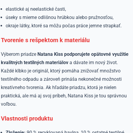
elastické aj neelastické časti,
úseky s mierne odlišnou hrúbkou alebo pružnosťou,
okraje látky, ktoré sa môžu počas práce jemne strapkať.
Tvorenie s rešpektom k materiálu
Výberom priadze
Natana Kiss podporujete opätovné využitie
kvalitných textilných materiálov
a dávate im nový život.
Každé klbko je originál, ktorý pomáha znižovať množstvo
textilného odpadu a zároveň prináša nekonečné možnosti
kreatívneho tvorenia. Ak hľadáte priadzu, ktorá je nielen
praktická, ale má aj svoj príbeh, Natana Kiss je tou správnou
voľbou.
Vlastnosti produktu
Zloženie:
90 % recyklovaná bavlna, 10 % ostatné textilné