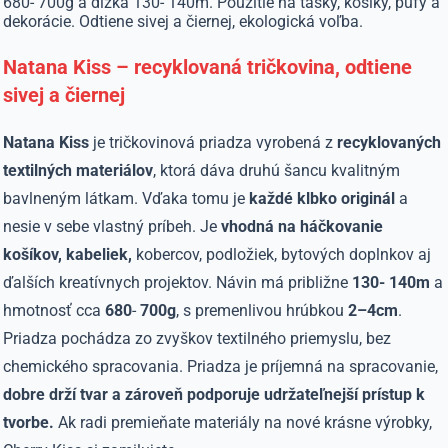
680- 700g a dĺžka 130- 140m. Použitie na tašky, košíky, pufy a
dekorácie. Odtiene sivej a čiernej, ekologická voľba.
Natana Kiss – recyklovaná tričkovina, odtiene
sivej a čiernej
Natana Kiss
je tričkovinová priadza vyrobená z
recyklovaných
textilných
materiálov
, ktorá dáva druhú šancu kvalitným
bavlneným látkam. Vďaka tomu je
každé klbko originál
a
nesie v sebe vlastný príbeh. Je
vhodná na háčkovanie
košíkov, kabeliek,
kobercov, podložiek, bytových doplnkov aj
ďalších kreatívnych projektov. Návin má približne
130- 140m
a
hmotnosť cca
680
-
700g
, s premenlivou hrúbkou
2–4cm
.
Priadza pochádza zo zvyškov textilného priemyslu, bez
chemického spracovania. Priadza je príjemná na spracovanie,
dobre drží tvar a zároveň podporuje udržateľnejší prístup k
tvorbe.
Ak radi premieňate materiály na nové krásne výrobky,