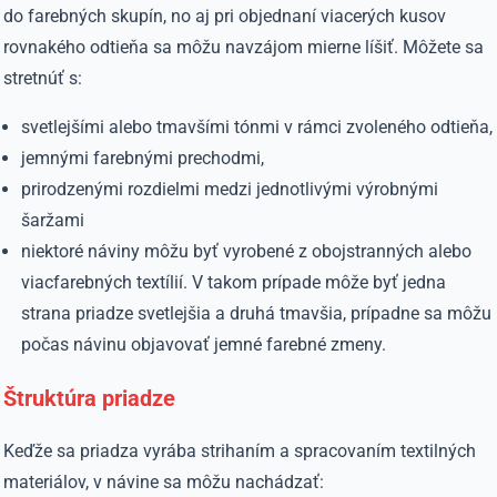
do farebných skupín, no aj pri objednaní viacerých kusov
rovnakého odtieňa sa môžu navzájom mierne líšiť. Môžete sa
stretnúť s:
svetlejšími alebo tmavšími tónmi v rámci zvoleného odtieňa,
jemnými farebnými prechodmi,
prirodzenými rozdielmi medzi jednotlivými výrobnými
šaržami
niektoré náviny môžu byť vyrobené z obojstranných alebo
viacfarebných textílií. V takom prípade môže byť jedna
strana priadze svetlejšia a druhá tmavšia, prípadne sa môžu
počas návinu objavovať jemné farebné zmeny.
Štruktúra priadze
Keďže sa priadza vyrába strihaním a spracovaním textilných
materiálov, v návine sa môžu nachádzať: