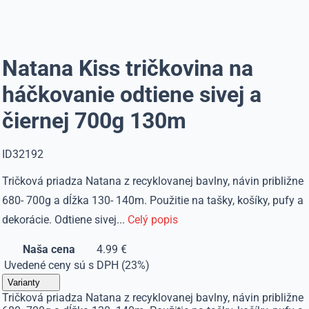
Natana Kiss tričkovina na
háčkovanie odtiene sivej a
čiernej 700g 130m
ID32192
Tričková priadza Natana z recyklovanej bavlny, návin približne
680- 700g a dĺžka 130- 140m. Použitie na tašky, košíky, pufy a
dekorácie. Odtiene sivej...
Celý popis
Naša cena
4.99 €
Uvedené ceny sú s DPH (23%)
Varianty
Tričková priadza Natana z recyklovanej bavlny, návin približne