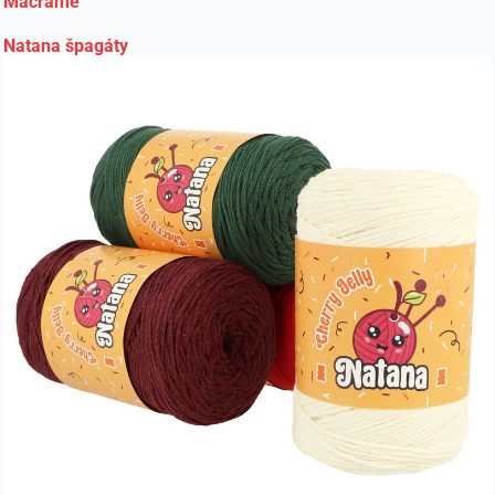
Macrame
Natana špagáty