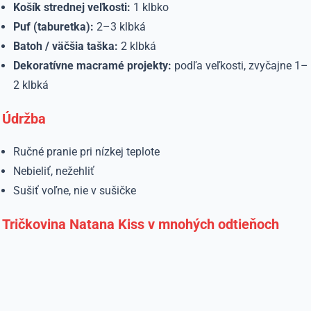
Košík strednej veľkosti:
1 klbko
Puf (taburetka):
2–3 klbká
Batoh / väčšia taška:
2 klbká
Dekoratívne macramé projekty:
podľa veľkosti, zvyčajne 1–
2 klbká
Údržba
Ručné pranie pri nízkej teplote
Nebieliť, nežehliť
Sušiť voľne, nie v sušičke
Tričkovina Natana Kiss v mnohých odtieňoch