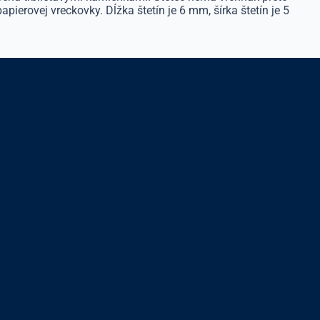
apierovej vreckovky. Dĺžka štetín je 6 mm, šírka štetín je 5