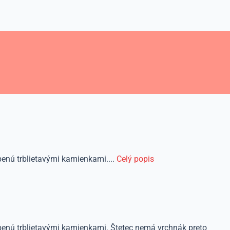
benú trblietavými kamienkami....
Celý popis
dobenú trblietavými kamienkami. Štetec nemá vrchnák preto