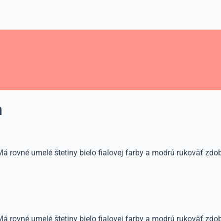
m
 Má rovné umelé štetiny bielo fialovej farby a modrú rukoväť zdo
 Má rovné umelé štetiny bielo fialovej farby a modrú rukoväť z