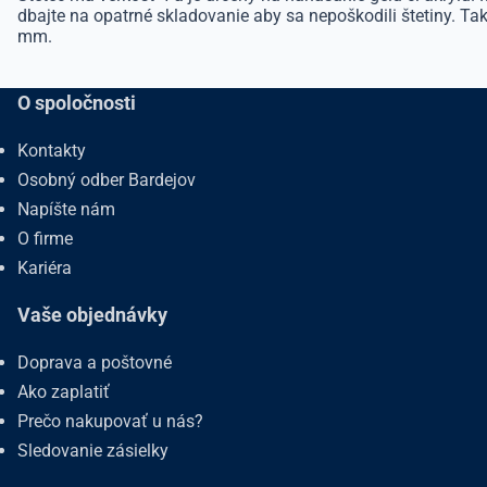
dbajte na opatrné skladovanie aby sa nepoškodili štetiny. Takti
mm.
O spoločnosti
Kontakty
Osobný odber Bardejov
Napíšte nám
O firme
Kariéra
Vaše objednávky
Doprava a poštovné
Ako zaplatiť
Prečo nakupovať u nás?
Sledovanie zásielky