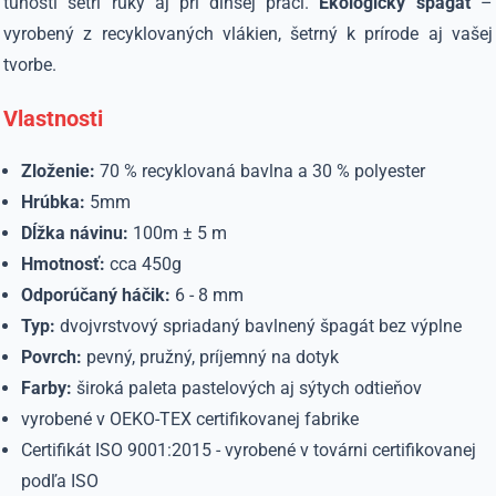
tuhosti šetrí ruky aj pri dlhšej práci.
Ekologický špagát
–
vyrobený z recyklovaných vlákien, šetrný k prírode aj vašej
tvorbe.
Vlastnosti
Zloženie:
70 % recyklovaná bavlna a 30 % polyester
Hrúbka:
5mm
Dĺžka návinu:
100m ± 5 m
Hmotnosť:
cca 450g
Odporúčaný háčik:
6 - 8 mm
Typ:
dvojvrstvový spriadaný bavlnený špagát bez výplne
Povrch:
pevný, pružný, príjemný na dotyk
Farby:
široká paleta pastelových aj sýtych odtieňov
vyrobené v OEKO-TEX certifikovanej fabrike
Certifikát ⁠ISO 9001:2015 - vyrobené v továrni certifikovanej
podľa ISO