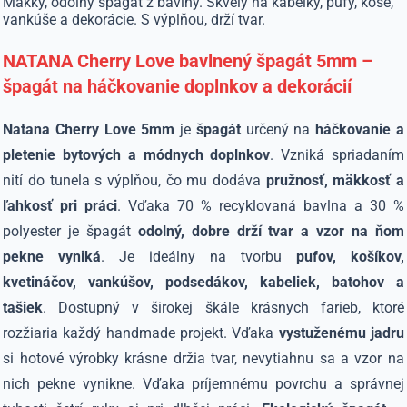
Mäkký, odolný špagát z bavlny. Skvelý na kabelky, pufy, koše,
vankúše a dekorácie. S výplňou, drží tvar.
NATANA Cherry Love bavlnený špagát 5mm –
špagát na háčkovanie doplnkov a dekorácií
Natana Cherry Love 5mm
je
špagát
určený na
háčkovanie a
pletenie bytových a módnych doplnkov
. Vzniká spriadaním
nití do tunela s výplňou, čo mu dodáva
pružnosť, mäkkosť a
ľahkosť pri práci
. Vďaka 70 % recyklovaná bavlna a 30 %
polyester je špagát
odolný, dobre drží tvar a vzor na ňom
pekne vyniká
. Je ideálny na tvorbu
pufov, košíkov,
kvetináčov, vankúšov, podsedákov, kabeliek, batohov a
tašiek
. Dostupný v širokej škále krásnych farieb, ktoré
rozžiaria každý handmade projekt. Vďaka
vystuženému jadru
si hotové výrobky krásne držia tvar, nevytiahnu sa a vzor na
nich pekne vynikne. Vďaka príjemnému povrchu a správnej