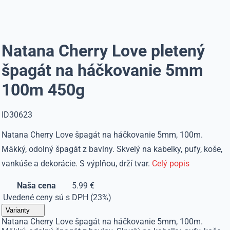
Natana Cherry Love pletený
špagát na háčkovanie 5mm
100m 450g
ID30623
Natana Cherry Love špagát na háčkovanie 5mm, 100m.
Mäkký, odolný špagát z bavlny. Skvelý na kabelky, pufy, koše,
vankúše a dekorácie. S výplňou, drží tvar.
Celý popis
Naša cena
5.99 €
Uvedené ceny sú s DPH (23%)
Varianty
Natana Cherry Love špagát na háčkovanie 5mm, 100m.