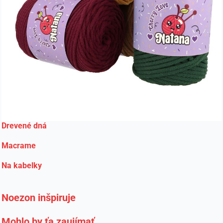
Drevené dná
Macrame
Na kabelky
Noezon inšpiruje
Mohlo by ťa zaujímať