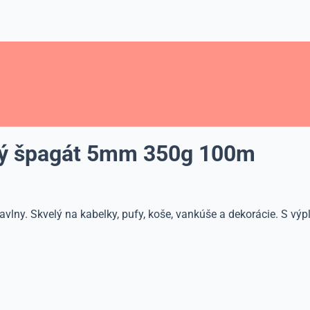
ný špagát 5mm 350g 100m
y. Skvelý na kabelky, pufy, koše, vankúše a dekorácie. S výplň