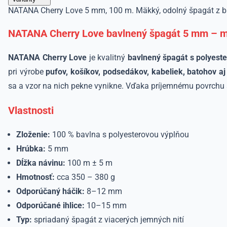
NATANA Cherry Love 5 mm, 100 m. Mäkký, odolný špagát z bavln
NATANA Cherry Love bavlnený špagát 5 mm – mä
NATANA Cherry Love
je kvalitný
bavlnený špagát s polyest
pri výrobe
pufov, košíkov, podsedákov, kabeliek, batohov a
sa a vzor na nich pekne vynikne. Vďaka príjemnému povrchu a s
Vlastnosti
Zloženie:
100 % bavlna s polyesterovou výplňou
Hrúbka:
5 mm
Dĺžka návinu:
100 m ± 5 m
Hmotnosť:
cca 350 – 380 g
Odporúčaný háčik:
8–12 mm
Odporúčané ihlice:
10–15 mm
Typ:
spriadaný špagát z viacerých jemných nití