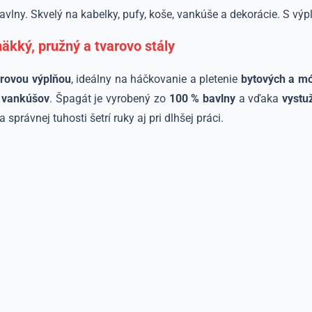
y. Skvelý na kabelky, pufy, koše, vankúše a dekorácie. S výplň
kký, pružný a tvarovo stály
erovou výplňou
, ideálny na háčkovanie a pletenie
bytových a m
j vankúšov
. Špagát je vyrobený zo
100 % bavlny
a vďaka
vystu
právnej tuhosti šetrí ruky aj pri dlhšej práci.