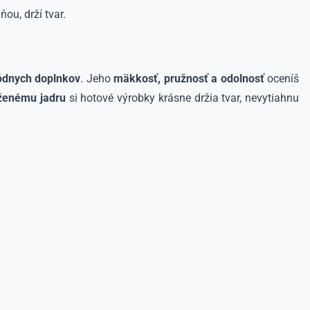
ou, drží tvar.
ódnych doplnkov
. Jeho
mäkkosť, pružnosť a odolnosť
oceníš
ženému jadru
si hotové výrobky krásne držia tvar, nevytiahnu