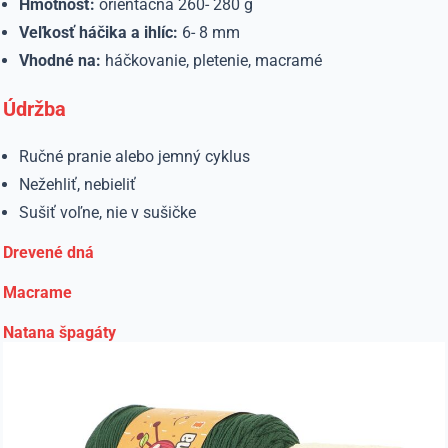
Hmotnosť:
orientačná 260- 280 g
Veľkosť háčika a ihlíc:
6- 8 mm
Vhodné na:
háčkovanie, pletenie, macramé
Údržba
Ručné pranie alebo jemný cyklus
Nežehliť, nebieliť
Sušiť voľne, nie v sušičke
Drevené dná
Macrame
Natana špagáty