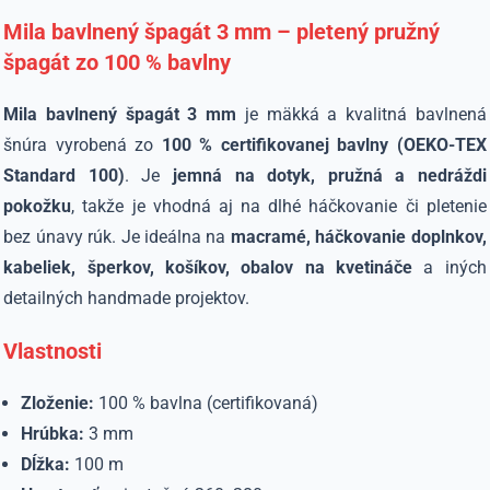
Mila bavlnený špagát 3 mm – pletený pružný
špagát zo 100 % bavlny
Mila bavlnený špagát 3 mm
je mäkká a kvalitná bavlnená
šnúra vyrobená zo
100 % certifikovanej bavlny (OEKO-TEX
Standard 100)
. Je
jemná na dotyk, pružná a nedráždi
pokožku
, takže je vhodná aj na dlhé háčkovanie či pletenie
bez únavy rúk. Je ideálna na
macramé, háčkovanie doplnkov,
kabeliek, šperkov, košíkov, obalov na kvetináče
a iných
detailných handmade projektov.
Vlastnosti
Zloženie:
100 % bavlna (certifikovaná)
Hrúbka:
3 mm
Dĺžka:
100 m