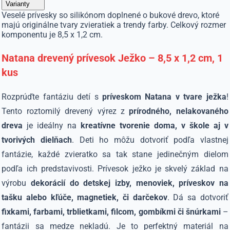
Varianty
Veselé prívesky so silikónom doplnené o bukové drevo, ktoré
majú originálne tvary zvieratiek a trendy farby. Celkový rozmer
komponentu je 8,5 x 1,2 cm.
Natana drevený prívesok Ježko – 8,5 x 1,2 cm, 1
kus
Rozprúďte fantáziu detí s
príveskom Natana v tvare ježka
!
Tento roztomilý drevený výrez z
prírodného, nelakovaného
dreva
je ideálny na
kreatívne tvorenie doma, v škole aj v
tvorivých dielňach
. Deti ho môžu dotvoriť podľa vlastnej
fantázie, každé zvieratko sa tak stane jedinečným dielom
podľa ich predstavivosti. Prívesok ježko je skvelý základ na
výrobu
dekorácií do detskej izby, menoviek, príveskov na
tašku alebo kľúče, magnetiek, či darčekov
. Dá sa dotvoriť
fixkami, farbami, trblietkami, filcom, gombíkmi či šnúrkami
–
fantázii sa medze nekladú. Je to perfektný materiál na