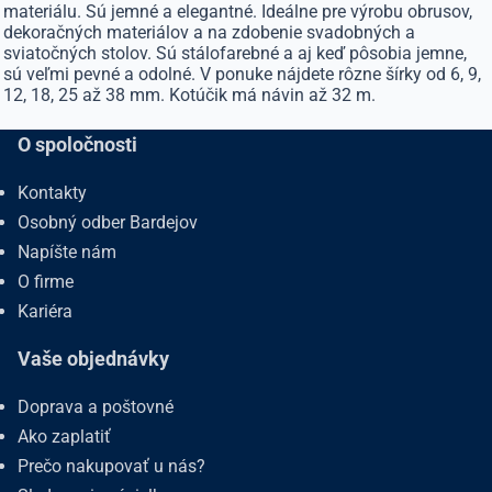
materiálu. Sú jemné a elegantné. Ideálne pre výrobu obrusov,
dekoračných materiálov a na zdobenie svadobných a
sviatočných stolov. Sú stálofarebné a aj keď pôsobia jemne,
sú veľmi pevné a odolné. V ponuke nájdete rôzne šírky od 6, 9,
12, 18, 25 až 38 mm. Kotúčik má návin až 32 m.
O spoločnosti
Kontakty
Osobný odber Bardejov
Napíšte nám
O firme
Kariéra
Vaše objednávky
Doprava a poštovné
Ako zaplatiť
Prečo nakupovať u nás?