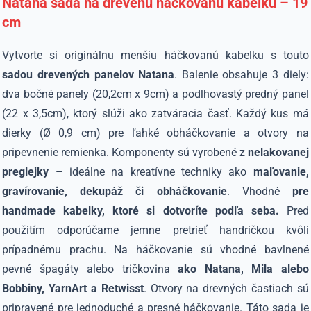
Natana sada na drevenú háčkovanú kabelku – 19
cm
Vytvorte si originálnu menšiu háčkovanú kabelku s touto
sadou drevených panelov Natana
. Balenie obsahuje 3 diely:
dva bočné panely (20,2cm x 9cm) a podlhovastý predný panel
(22 x 3,5cm), ktorý slúži ako zatváracia časť. Každý kus má
dierky (Ø 0,9 cm) pre ľahké obháčkovanie a otvory na
pripevnenie remienka. Komponenty sú vyrobené z
nelakovanej
preglejky
– ideálne na kreatívne techniky ako
maľovanie,
gravírovanie, dekupáž či obháčkovanie
. Vhodné
pre
handmade kabelky, ktoré si dotvoríte podľa seba.
Pred
použitím odporúčame jemne pretrieť handričkou kvôli
prípadnému prachu. Na háčkovanie sú vhodné bavlnené
pevné špagáty alebo tričkovina
ako Natana, Mila alebo
Bobbiny, YarnArt a Retwisst
. Otvory na drevných častiach sú
pripravené pre jednoduché a presné háčkovanie. Táto sada je