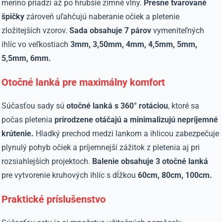
merino priadzí až po hrubšie zimné vlny.
Presne tvarované
špičky
zároveň uľahčujú naberanie očiek a pletenie
zložitejších vzorov.
Sada obsahuje 7 párov
vymeniteľných
ihlíc vo veľkostiach
3mm, 3,50mm, 4mm, 4,5mm, 5mm,
5,5mm, 6mm.
Otočné lanká pre maximálny komfort
Súčasťou sady sú
otočné lanká s 360° rotáciou
, ktoré sa
počas pletenia
prirodzene otáčajú a minimalizujú nepríjemné
krútenie.
Hladký prechod medzi lankom a ihlicou zabezpečuje
plynulý pohyb očiek a príjemnejší zážitok z pletenia aj pri
rozsiahlejších projektoch.
Balenie obsahuje 3 otočné lanká
pre vytvorenie kruhových ihlíc s dĺžkou
60cm, 80cm, 100cm.
Praktické príslušenstvo