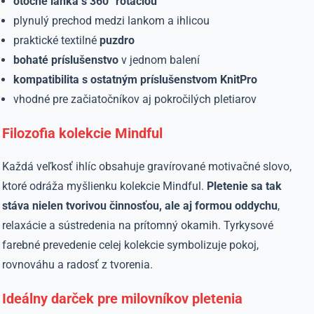
otočné lanká s 360° rotáciou
plynulý prechod medzi lankom a ihlicou
praktické textilné
puzdro
bohaté príslušenstvo
v jednom balení
kompatibilita s ostatným príslušenstvom KnitPro
vhodné pre začiatočníkov aj pokročilých pletiarov
Filozofia kolekcie Mindful
Každá veľkosť ihlíc obsahuje gravírované motivačné slovo,
ktoré odráža myšlienku kolekcie Mindful.
Pletenie sa tak
stáva nielen tvorivou činnosťou, ale aj formou oddychu
,
relaxácie a sústredenia na prítomný okamih. Tyrkysové
farebné prevedenie celej kolekcie symbolizuje pokoj,
rovnováhu a radosť z tvorenia.
Ideálny darček pre milovníkov pletenia