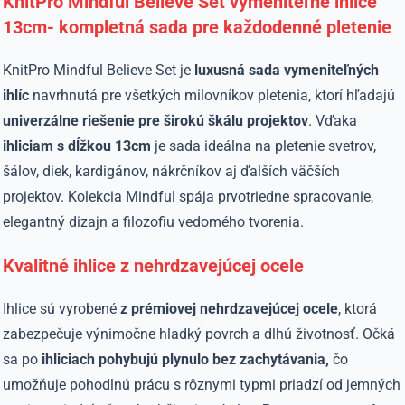
KnitPro Mindful Believe Set vymeniteľné ihlice
13cm- kompletná sada pre každodenné pletenie
KnitPro Mindful Believe Set je
luxusná sada vymeniteľných
ihlíc
navrhnutá pre všetkých milovníkov pletenia, ktorí hľadajú
univerzálne riešenie pre širokú škálu projektov
. Vďaka
ihliciam s dĺžkou 13cm
je sada ideálna na pletenie svetrov,
šálov, diek, kardigánov, nákrčníkov aj ďalších väčších
projektov. Kolekcia Mindful spája prvotriedne spracovanie,
elegantný dizajn a filozofiu vedomého tvorenia.
Kvalitné ihlice z nehrdzavejúcej ocele
Ihlice sú vyrobené
z prémiovej nehrdzavejúcej ocele
, ktorá
zabezpečuje výnimočne hladký povrch a dlhú životnosť. Očká
sa po
ihliciach pohybujú plynulo bez zachytávania,
čo
umožňuje pohodlnú prácu s rôznymi typmi priadzí od jemných