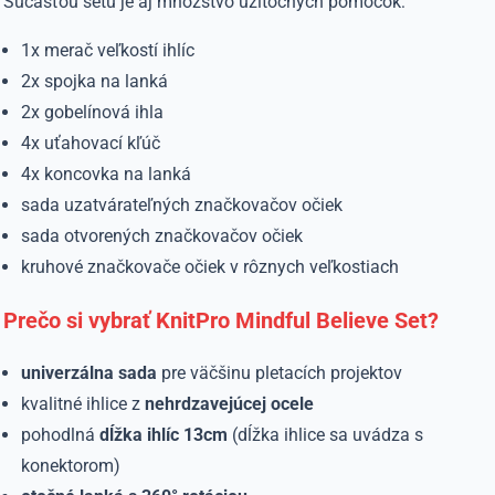
Súčasťou setu je aj množstvo užitočných pomôcok:
1x merač veľkostí ihlíc
2x spojka na lanká
2x gobelínová ihla
4x uťahovací kľúč
4x koncovka na lanká
sada uzatvárateľných značkovačov očiek
sada otvorených značkovačov očiek
kruhové značkovače očiek v rôznych veľkostiach
Prečo si vybrať KnitPro Mindful Believe Set?
univerzálna sada
pre väčšinu pletacích projektov
kvalitné ihlice z
nehrdzavejúcej ocele
pohodlná
dĺžka ihlíc 13cm
(dĺžka ihlice sa uvádza s
konektorom)