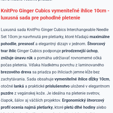
KnitPro Ginger Cubics vymeniteľné ihlice 10cm -
luxusná sada pre pohodlné pletenie
Luxusná sada KnitPro Ginger Cubics Interchangeable Needle
Set 10cm je navrhnutá pre pletiarky, ktoré hľadajú
maximálne
pohodlie
,
presnosť
a elegantný dizajn v jednom.
Štvorcový
tvar ihlíc
Ginger Cubics podporuje
prirodzenejší
úchop
,
znižuje únavu rúk
a pomáha udržiavať rovnomerné očká
počas pletenia. Vďaka hladkému povrchu z laminovaného
brezového
dreva
sa priadza po ihliciach jemne kĺže bez
zachytávania. Sada obsahuje
vymeniteľné ihlice dĺžky 10cm
,
otočné
lanká
a praktické
príslušenstvo
uložené v elegantnom
puzdre
z vegánskej kože. Je ideálna na pletenie svetrov,
čiapok, šálov aj väčších projektov.
Ergonomický štvorcový
profil ocenia najmä pletiarky
, ktoré
pletú
dlhé
hodiny
alebo