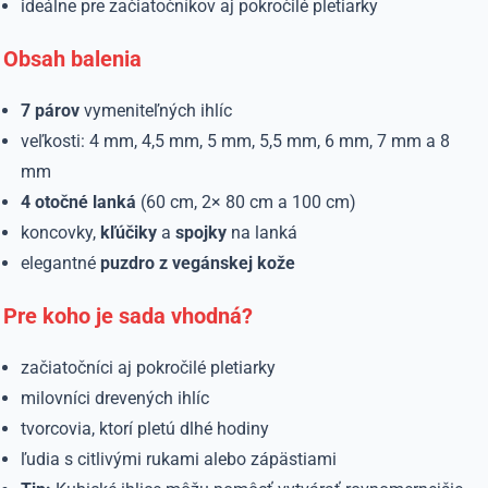
ideálne pre začiatočníkov aj pokročilé pletiarky
Obsah balenia
7 párov
vymeniteľných ihlíc
veľkosti: 4 mm, 4,5 mm, 5 mm, 5,5 mm, 6 mm, 7 mm a 8
mm
4 otočné lanká
(60 cm, 2× 80 cm a 100 cm)
koncovky,
kľúčiky
a
spojky
na lanká
elegantné
puzdro z vegánskej kože
Pre koho je sada vhodná?
začiatočníci aj pokročilé pletiarky
milovníci drevených ihlíc
tvorcovia, ktorí pletú dlhé hodiny
ľudia s citlivými rukami alebo zápästiami