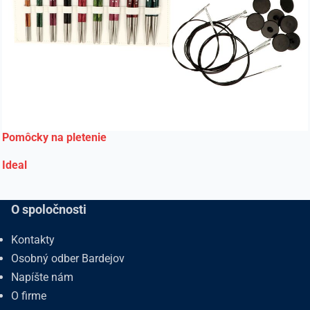
Pomôcky na pletenie
Ideal
O spoločnosti
Kontakty
Osobný odber Bardejov
Napíšte nám
O firme