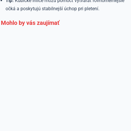
Tip:
Kubické ihlice môžu pomôcť vytvárať rovnomernejšie
očká a poskytujú stabilnejší úchop pri pletení.
Mohlo by vás zaujímať