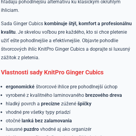
hľadajú pohodlnejšiu alternatívu ku klasickým okrúhlym
ihliciam.
Sada Ginger Cubics
kombinuje štýl, komfort a profesionálnu
kvalitu
. Je skvelou voľbou pre každého, kto si chce pletenie
užiť ešte pohodlnejšie a efektívnejšie. Objavte pohodlie
štvorcových ihlíc KnitPro Ginger Cubics a doprajte si luxusný
zážitok z pletenia.
Vlastnosti sady KnitPro Ginger Cubics
ergonomické
štvorcové ihlice pre pohodlnejší úchop
vyrobené z kvalitného laminovaného
brezového
dreva
hladký povrch a
precízne
zúžené
špičky
vhodné pre všetky typy priadzí
otočné
lanká bez zalamovania
luxusné
puzdro
vhodné aj ako organizér