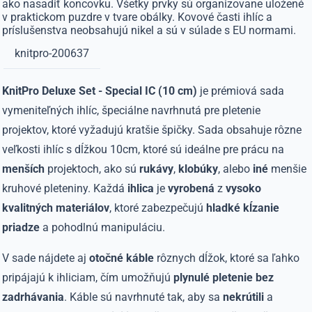
ako nasadiť koncovku. Všetky prvky sú organizovane uložené
v praktickom puzdre v tvare obálky. Kovové časti ihlíc a
príslušenstva neobsahujú nikel a sú v súlade s EU normami.
knitpro-200637
KnitPro Deluxe Set - Special IC (10 cm)
je prémiová sada
vymeniteľných ihlíc, špeciálne navrhnutá pre pletenie
projektov, ktoré vyžadujú kratšie špičky. Sada obsahuje rôzne
veľkosti ihlíc s dĺžkou 10cm, ktoré sú ideálne pre prácu na
menších
projektoch, ako sú
rukávy
,
klobúky
, alebo
iné
menšie
kruhové pleteniny. Každá
ihlica
je
vyrobená
z
vysoko
kvalitných materiálov
, ktoré zabezpečujú
hladké kĺzanie
priadze
a pohodlnú manipuláciu.
V sade nájdete aj
otočné káble
rôznych dĺžok, ktoré sa ľahko
pripájajú k ihliciam, čím umožňujú
plynulé pletenie bez
zadrhávania
. Káble sú navrhnuté tak, aby sa
nekrútili
a