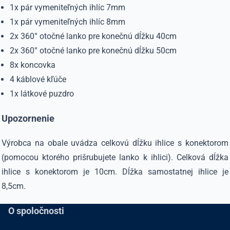
1x pár vymeniteľných ihlíc 7mm
1x pár vymeniteľných ihlíc 8mm
2x 360° otočné lanko pre konečnú dĺžku 40cm
2x 360° otočné lanko pre konečnú dĺžku 50cm
8x koncovka
4 káblové kľúče
1x látkové puzdro
Upozornenie
Výrobca na obale uvádza celkovú dĺžku ihlice s konektorom
(pomocou ktorého prišrubujete lanko k ihlici). Celková dĺžka
ihlice s konektorom je 10cm. Dĺžka samostatnej ihlice je
8,5cm.
O spoločnosti