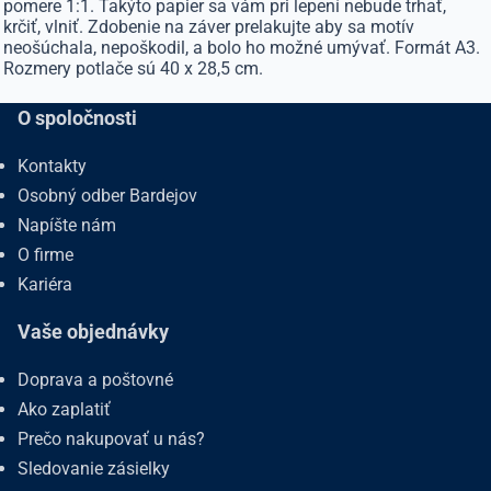
pomere 1:1. Takýto papier sa vám pri lepení nebude trhať,
krčiť, vlniť. Zdobenie na záver prelakujte aby sa motív
neošúchala, nepoškodil, a bolo ho možné umývať. Formát A3.
Rozmery potlače sú 40 x 28,5 cm.
O spoločnosti
Kontakty
Osobný odber Bardejov
Napíšte nám
O firme
Kariéra
Vaše objednávky
Doprava a poštovné
Ako zaplatiť
Prečo nakupovať u nás?
Sledovanie zásielky