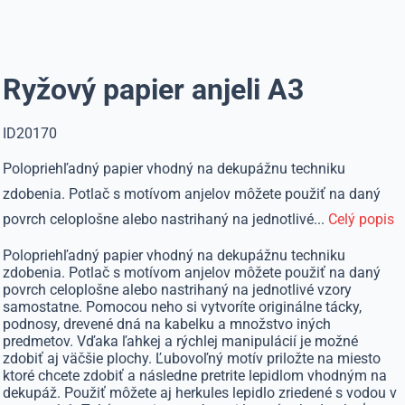
Ryžový papier anjeli A3
ID20170
Polopriehľadný papier vhodný na dekupážnu techniku
zdobenia. Potlač s motívom anjelov môžete použiť na daný
povrch celoplošne alebo nastrihaný na jednotlivé...
Celý popis
Polopriehľadný papier vhodný na dekupážnu techniku
zdobenia. Potlač s motívom anjelov môžete použiť na daný
povrch celoplošne alebo nastrihaný na jednotlivé vzory
samostatne. Pomocou neho si vytvoríte originálne tácky,
podnosy, drevené dná na kabelku a množstvo iných
predmetov. Vďaka ľahkej a rýchlej manipulácií je možné
zdobiť aj väčšie plochy. Ľubovoľný motív priložte na miesto
ktoré chcete zdobiť a následne pretrite lepidlom vhodným na
dekupáž. Použiť môžete aj herkules lepidlo zriedené s vodou v