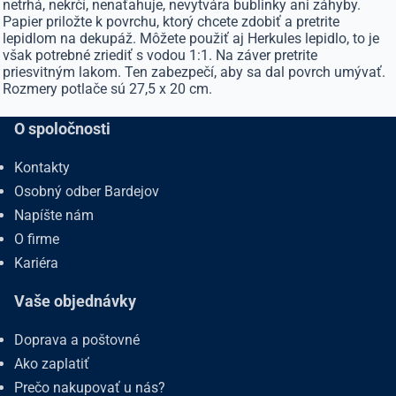
netrhá, nekrčí, nenaťahuje, nevytvára bublinky ani záhyby.
Papier priložte k povrchu, ktorý chcete zdobiť a pretrite
lepidlom na dekupáž. Môžete použiť aj Herkules lepidlo, to je
však potrebné zriediť s vodou 1:1. Na záver pretrite
priesvitným lakom. Ten zabezpečí, aby sa dal povrch umývať.
Rozmery potlače sú 27,5 x 20 cm.
O spoločnosti
Kontakty
Osobný odber Bardejov
Napíšte nám
O firme
Kariéra
Vaše objednávky
Doprava a poštovné
Ako zaplatiť
Prečo nakupovať u nás?