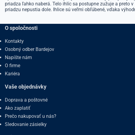
priadza ľahko naberá. Telo ihlíc sa postupne zužuje a preto v 
priadzu nepustia dole. Ihlice sú veľmi obľúbené, vďaka výhodn
O spoločnosti
Kontakty
Osobný odber Bardejov
Napíšte nám
O firme
Kariéra
Vaše objednávky
Doprava a poštovné
Ako zaplatiť
Prečo nakupovať u nás?
Sledovanie zásielky