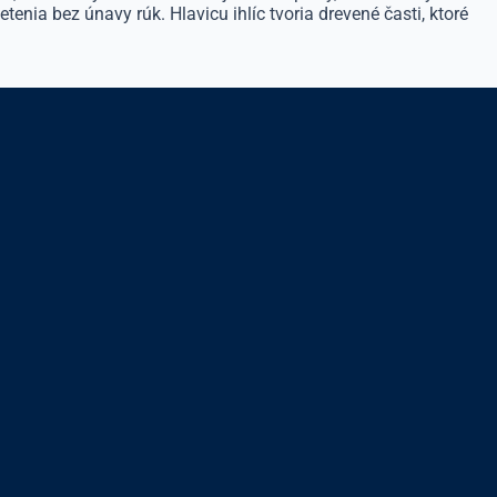
tenia bez únavy rúk. Hlavicu ihlíc tvoria drevené časti, ktoré