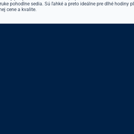
ruke pohodlne sedia. Sú ľahké a preto ideálne pre dlhé hodiny ple
ej cene a kvalite.