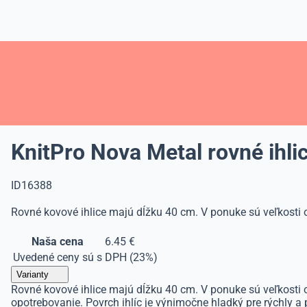
KnitPro Nova Metal rovné ihli
ID16388
Rovné kovové ihlice majú dĺžku 40 cm. V ponuke sú veľkosti
Naša cena
6.45 €
Uvedené ceny sú s DPH (23%)
Varianty
Rovné kovové ihlice majú dĺžku 40 cm. V ponuke sú veľkosti
opotrebovanie. Povrch ihlíc je výnimočne hladký pre rýchly a