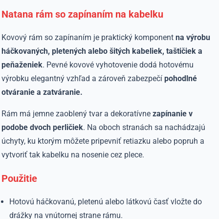
Natana rám so zapínaním na kabelku
Kovový rám so zapínaním je praktický komponent
na výrobu
háčkovaných, pletených alebo šitých kabeliek, taštičiek a
peňaženiek
. Pevné kovové vyhotovenie dodá hotovému
výrobku elegantný vzhľad a zároveň zabezpečí
pohodlné
otváranie a zatváranie.
Rám má jemne zaoblený tvar a dekoratívne
zapínanie v
podobe dvoch perličiek
. Na oboch stranách sa nachádzajú
úchyty, ku ktorým môžete pripevniť retiazku alebo popruh a
vytvoriť tak kabelku na nosenie cez plece.
Použitie
Hotovú háčkovanú, pletenú alebo látkovú časť vložte do
drážky na vnútornej strane rámu.