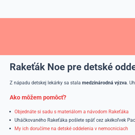
Rakeťák Noe pre detské odde
Z nápadu detskej lekárky sa stala
medzinárodná výzva
. U
Ako môžem pomôcť?
Objednáte si sadu s materiálom a návodom Rakeťáka
Uháčkovaného Rakeťáka pošlete späť cez akékoľvek Pac
My ich doručíme na detské oddelenia v nemocniciach