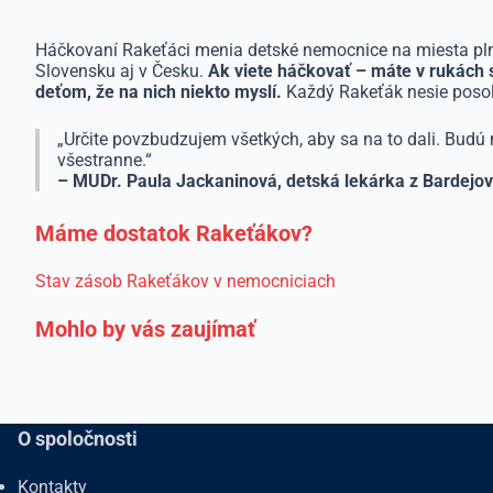
Háčkovaní Rakeťáci menia detské nemocnice na miesta plné 
Slovensku aj v Česku.
Ak viete háčkovať – máte v rukách 
deťom, že na nich niekto myslí.
Každý Rakeťák nesie posols
„Určite povzbudzujem všetkých, aby sa na to dali. Bud
všestranne.“
– MUDr. Paula Jackaninová, detská lekárka z Bardejo
Máme dostatok Rakeťákov?
Stav zásob Rakeťákov v nemocniciach
Mohlo by vás zaujímať
O spoločnosti
Kontakty