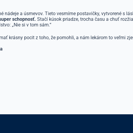
nádeje a úsmevov. Tieto vesmírne postavičky, vytvorené s lásk
super schopnosť.
Stačí kúsok priadze, trocha času a chuť rozži
tvo: „Nie si v tom sám.“
ú mať krásny pocit z toho, že pomohli, a nám lekárom to veľmi
va