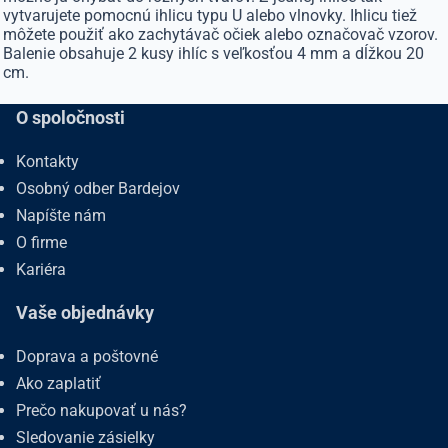
vytvarujete pomocnú ihlicu typu U alebo vlnovky. Ihlicu tiež
môžete použiť ako zachytávač očiek alebo označovač vzorov.
Balenie obsahuje 2 kusy ihlíc s veľkosťou 4 mm a dĺžkou 20
cm.
O spoločnosti
Kontakty
Osobný odber Bardejov
Napíšte nám
O firme
Kariéra
Vaše objednávky
Doprava a poštovné
Ako zaplatiť
Prečo nakupovať u nás?
Sledovanie zásielky