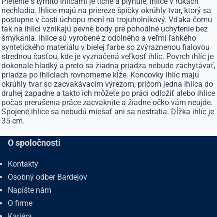
Pletenie s týmito ihlicami je tiché a plynulé, ihlice v rukách
nechladia. Ihlice majú na priereze špičky okrúhly tvar, ktorý sa
postupne v časti úchopu mení na trojuholníkový. Vďaka čomu
tak na ihlici vznikajú pevné body pre pohodlné uchytenie bez
šmýkania. Ihlice sú vyrobené z odolného a veľmi ľahkého
syntetického materiálu v bielej farbe so zvýraznenou fialovou
strednou časťou, kde je vyznačená veľkosť ihlíc. Povrch ihlíc je
dokonale hladký a preto sa žiadna priadza nebude zachytávať,
priadza po ihliciach rovnomerne kĺže. Koncovky ihlíc majú
okrúhly tvar so zacvakávacím výrezom, pričom jedna ihlica do
druhej zapadne a takto ich môžete po práci odložiť alebo ihlice
počas prerušenia práce zacvaknite a žiadne očko vám neujde.
Spojené ihlice sa nebudú miešať ani sa nestratia. Dĺžka ihlíc je
35 cm.
O spoločnosti
Kontakty
Osobný odber Bardejov
Napíšte nám
O firme
Kariéra