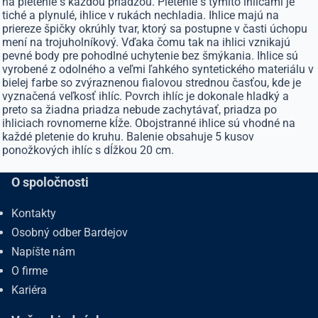
na pletenie s každou priadzou. Pletenie s týmito ihlicami je
tiché a plynulé, ihlice v rukách nechladia. Ihlice majú na
priereze špičky okrúhly tvar, ktorý sa postupne v časti úchopu
mení na trojuholníkový. Vďaka čomu tak na ihlici vznikajú
pevné body pre pohodlné uchytenie bez šmýkania. Ihlice sú
vyrobené z odolného a veľmi ľahkého syntetického materiálu v
bielej farbe so zvýraznenou fialovou strednou časťou, kde je
vyznačená veľkosť ihlíc. Povrch ihlíc je dokonale hladký a
preto sa žiadna priadza nebude zachytávať, priadza po
ihliciach rovnomerne kĺže. Obojstranné ihlice sú vhodné na
každé pletenie do kruhu. Balenie obsahuje 5 kusov
ponožkových ihlíc s dĺžkou 20 cm.
O spoločnosti
Kontakty
Osobný odber Bardejov
Napíšte nám
O firme
Kariéra