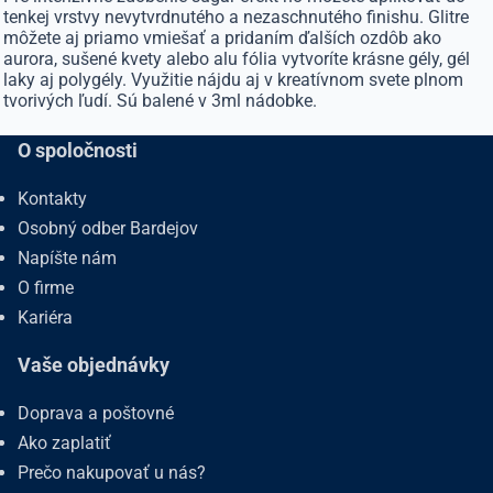
tenkej vrstvy nevytvrdnutého a nezaschnutého finishu. Glitre
môžete aj priamo vmiešať a pridaním ďalších ozdôb ako
aurora, sušené kvety alebo alu fólia vytvoríte krásne gély, gél
laky aj polygély. Využitie nájdu aj v kreatívnom svete plnom
tvorivých ľudí. Sú balené v 3ml nádobke.
O spoločnosti
Kontakty
Osobný odber Bardejov
Napíšte nám
O firme
Kariéra
Vaše objednávky
Doprava a poštovné
Ako zaplatiť
Prečo nakupovať u nás?