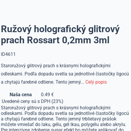
Ružový holografický glitrový
prach Rossart 0,2mm 3ml
ID4611
Staroružový glitrový prach s krásnymi holografickými
odleskami. Podľa dopadu svetla sa jednotlivé čiastočky ligocú
a chytajú farebné odtiene. Tento jemný...
Celý popis
Naša cena
0.49 €
Uvedené ceny sú s DPH (23%)
Staroružový glitrový prach s krásnymi holografickými
odleskami. Podľa dopadu svetla sa jednotlivé čiastočky ligocú
a chytajú farebné odtiene. Tento jemný trblietavý prášok
môžete vmiešať do laku, gélu, gél lkau, polygélu alebo akrylu.
Pre intenzívne zdobenie sugar efekt ho môžete aplikovať do