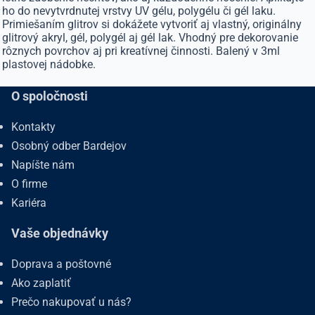
ho do nevytvrdnutej vrstvy UV gélu, polygélu či gél laku.
Primiešaním glitrov si dokážete vytvoriť aj vlastný, originálny
glitrový akryl, gél, polygél aj gél lak. Vhodný pre dekorovanie
rôznych povrchov aj pri kreatívnej činnosti. Balený v 3ml
plastovej nádobke.
O spoločnosti
Kontakty
Osobný odber Bardejov
Napíšte nám
O firme
Kariéra
Vaše objednávky
Doprava a poštovné
Ako zaplatiť
Prečo nakupovať u nás?