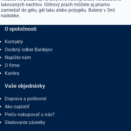
lakovaných nechtov. Glitrový prach môžete aj priamo
zamiešať do gélu, gél laku alebo polygélu. Balený v 3ml
nádobke.
O spoločnosti
Kontakty
Osobný odber Bardejov
Napíšte nám
O firme
Kariéra
Vaše objednávky
Doprava a poštovné
Ako zaplatiť
Prečo nakupovať u nás?
Sledovanie zásielky