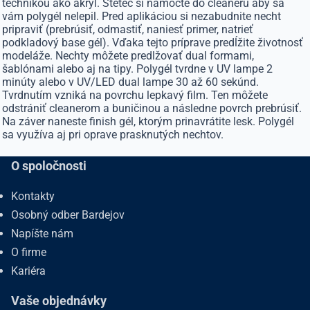
technikou ako akryl. Štetec si namočte do cleaneru aby sa
vám polygél nelepil. Pred aplikáciou si nezabudnite necht
pripraviť (prebrúsiť, odmastiť, naniesť primer, natrieť
podkladový base gél). Vďaka tejto príprave predĺžite životnosť
modeláže. Nechty môžete predlžovať dual formami,
šablónami alebo aj na tipy. Polygél tvrdne v UV lampe 2
minúty alebo v UV/LED dual lampe 30 až 60 sekúnd.
Tvrdnutím vzniká na povrchu lepkavý film. Ten môžete
odstrániť cleanerom a buničinou a následne povrch prebrúsiť.
Na záver naneste finish gél, ktorým prinavrátite lesk. Polygél
sa využíva aj pri oprave prasknutých nechtov.
O spoločnosti
Kontakty
Osobný odber Bardejov
Napíšte nám
O firme
Kariéra
Vaše objednávky