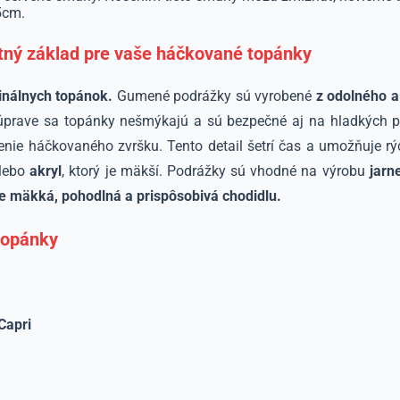
5cm.
tný základ pre vaše háčkované topánky
inálnych topánok.
Gumené podrážky sú vyrobené
z odolného a
j úprave sa topánky nešmýkajú a sú bezpečné aj na hladkých 
nie háčkovaného zvršku. Tento detail šetrí čas a umožňuje rýc
lebo
akryl
, ktorý je mäkší. Podrážky sú vhodné na výrobu
jarn
e mäkká, pohodlná a prispôsobivá chodidlu.
topánky
Capri