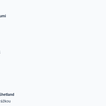
rumi
k
 Shetland
drážkou