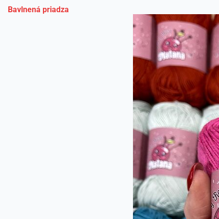
Bavlnená priadza