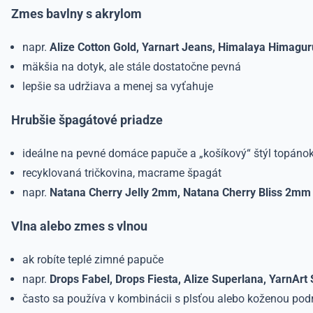
Zmes bavlny s akrylom
napr.
Alize Cotton Gold, Yarnart Jeans, Himalaya Himagu
mäkšia na dotyk, ale stále dostatočne pevná
lepšie sa udržiava a menej sa vyťahuje
Hrubšie špagátové priadze
ideálne na pevné domáce papuče a „košíkový“ štýl topáno
recyklovaná tričkovina, macrame špagát
napr.
Natana Cherry Jelly 2mm, Natana Cherry Bliss 2mm
Vlna alebo zmes s vlnou
ak robíte teplé zimné papuče
napr.
Drops Fabel, Drops Fiesta,
Alize Superlana, YarnArt
často sa používa v kombinácii s plsťou alebo koženou po