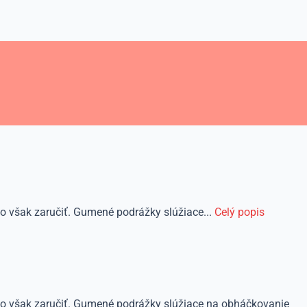
 však zaručiť. Gumené podrážky slúžiace...
Celý popis
o však zaručiť. Gumené podrážky slúžiace na obháčkovanie