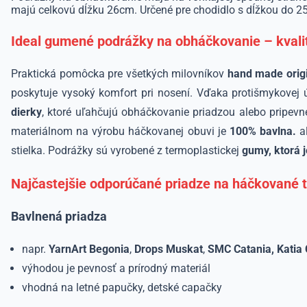
majú celkovú dĺžku 26cm. Určené pre chodidlo s dĺžkou do 2
Ideal gumené podrážky na obháčkovanie – kvali
Praktická pomôcka pre všetkých milovníkov
hand made orig
poskytuje vysoký komfort pri nosení. Vďaka protišmykove
dierky
, ktoré uľahčujú obháčkovanie priadzou alebo pripevne
materiálnom na výrobu háčkovanej obuvi je
100% bavlna.
a
stielka. Podrážky sú vyrobené z termoplastickej
gumy, ktorá j
Najčastejšie odporúčané priadze na háčkované 
Bavlnená priadza
napr.
YarnArt Begonia
,
Drops Muskat
,
SMC
Catania, Katia 
výhodou je pevnosť a prírodný materiál
vhodná na letné papučky, detské capačky