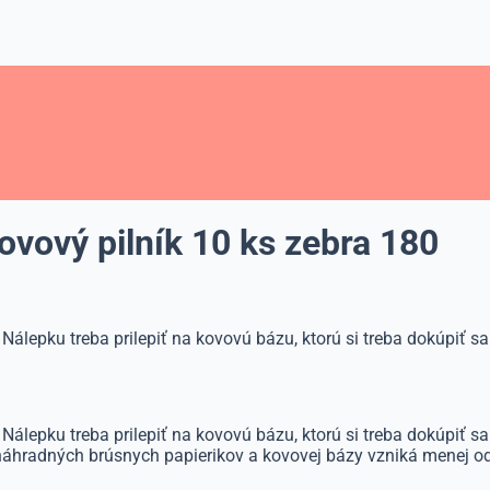
vový pilník 10 ks zebra 180
Nálepku treba prilepiť na kovovú bázu, ktorú si treba dokúpiť s
Nálepku treba prilepiť na kovovú bázu, ktorú si treba dokúpiť s
o náhradných brúsnych papierikov a kovovej bázy vzniká menej odp