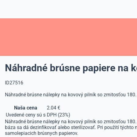
Náhradné brúsne papiere na ko
ID27516
Náhradné brúsne nálepky na kovový pilník so zrnitosťou 180. 
Naša cena
2.04 €
Uvedené ceny sú s DPH (23%)
Náhradné brúsne nálepky na kovový pilník so zrnitosťou 180. 
báza sa dá dezinfikovať alebo sterilizovať. Pri použití týcht
samolepiacich brúsnych papierov.