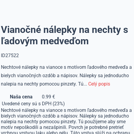
Vianočné nálepky na nechty s
ľadovým medveďom
ID27522
Nechtové nálepky na vianoce s motívom ľadového medveďa a
bielych vianočných ozdôb a nápisov. Nálepky sa jednoducho
nalepia na nechty pomocou pinzety. Tú...
Celý popis
Naša cena
0.99 €
Uvedené ceny sú s DPH (23%)
Nechtové nálepky na vianoce s motívom ľadového medveďa a
bielych vianočných ozdôb a nápisov. Nálepky sa jednoducho
nalepia na nechty pomocou pinzety. Tú použijeme aby sme
motív nepoškodili a nezašpinili. Povrch je potrebné pretrieť
vrchnou vrstvou laku alebo gélu. Táto vrstva slúži na ochranu