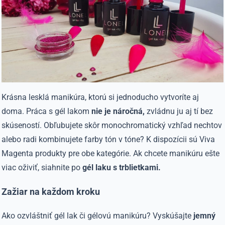
Krásna lesklá manikúra, ktorú si jednoducho vytvoríte aj
doma. Práca s gél lakom
nie je náročná,
zvládnu ju aj tí bez
skúseností. Obľubujete skôr monochromatický vzhľad nechtov
alebo radi kombinujete farby tón v tóne? K dispozícii sú Viva
Magenta produkty pre obe kategórie. Ak chcete manikúru ešte
viac oživiť, siahnite po
gél laku s trblietkami.
Zažiar na každom kroku
Ako ozvláštniť gél lak či gélovú manikúru? Vyskúšajte
jemný