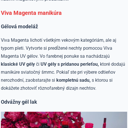
Viva Magenta manikúra
Gélová modeláž
Viva Magenta lichotí všetkým vekovým kategóriám, ale aj
typom pleti. Vytvorte si predĺžené nechty pomocou Viva
Magenta UV gélov. Vo farebnej ponuke sa nachádzajú
klasické UV gély
či
UV gély s pridanou perleťou,
ktoré dodajú
manikúre sviatočný šmrnc. Pokiaľ ste pri výbere odtieňov
nerozhodní, zaobstarajte si
kompletnú sadu,
s ktorou si
dokážete zhotoviť rôznofarebný dizajn nechtov.
Odvážny gél lak