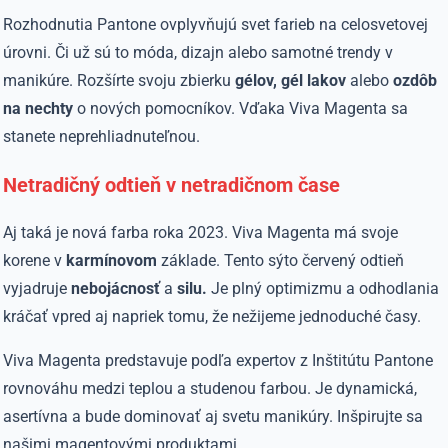
Rozhodnutia Pantone ovplyvňujú svet farieb na celosvetovej
úrovni. Či už sú to móda, dizajn alebo samotné trendy v
manikúre. Rozšírte svoju zbierku
gélov, gél lakov
alebo
ozdôb
na nechty
o nových pomocníkov. Vďaka Viva Magenta sa
stanete neprehliadnuteľnou.
Netradičný odtieň v netradičnom čase
Aj taká je nová farba roka 2023. Viva Magenta má svoje
korene v
karmínovom
základe. Tento sýto červený odtieň
vyjadruje
nebojácnosť
a
silu.
Je plný optimizmu a odhodlania
kráčať vpred aj napriek tomu, že nežijeme jednoduché časy.
Viva Magenta predstavuje podľa expertov z Inštitútu Pantone
rovnováhu medzi teplou a studenou farbou. Je dynamická,
asertívna a bude dominovať aj svetu manikúry. Inšpirujte sa
našimi magentovými produktami.