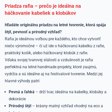
Priadza rafia – prečo je ideálna na
háčkovanie kabeliek a klobúkov
Hľadáte originálnu priadzu na letné tvorenie, ktorá spája
štýl, pevnosť a prírodný vzhľad?
Rafia je ideálnou voľbou pre každého, kto chce vytvoriť
niečo výnimočné – či už ide o háčkovanú kabelku z rafie,
praktický košík, alebo háčkovaný klobúk z rafie.
Vďaka svojej tvarovej stálosti a vzdušnosti je rafia
perfektná na letné handmade projekty, ktoré zaujmú,
vydržia a sú ideálne aj na festivalové tvorenie. Medzi jej
hlavné výhody patrí:
Pevná a ľahká
– drží tvar, ideálna na kabelky, klobúky a
dekorácie
Prírodný štýl
– krásny matný vzhľad vhodný na eco a