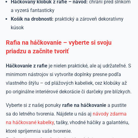
Háčkovaný klobúk z rafie – návod:
chráni pred slnkom
a vyzerá fantasticky
Košík na drobnosti:
praktický a zároveň dekoratívny
kúsok
Rafia na háčkovanie – vyberte si svoju
priadzu a začnite tvoriť
Háčkovanie z rafie
je nielen praktické, ale aj udržateľné. S
minimom nástrojov si vytvoríte doplnky presne podľa
vlastného štýlu – od plážových kabeliek, cez klobúky až
po originálne interiérové dekorácie či darčeky pre blízkych.
Vyberte si z našej ponuky
rafie na háčkovanie
a pustite
sa do letného tvorenia. Nájdete u nás aj
návody zdarma
na háčkované kabelky
, tašky, vhodné háčiky a galantériu,
ktoré spríjemnia vaše tvorenie.