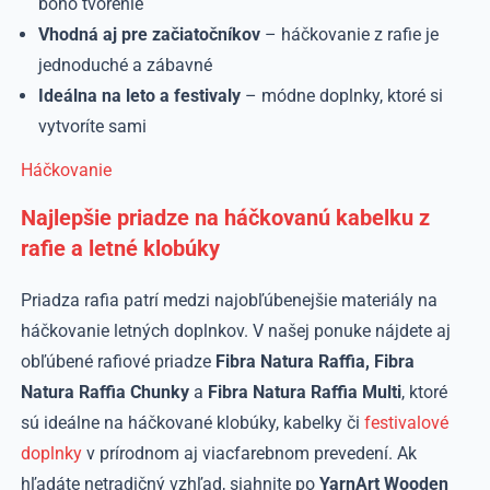
boho tvorenie
Vhodná aj pre začiatočníkov
– háčkovanie z rafie je
jednoduché a zábavné
Ideálna na leto a festivaly
– módne doplnky, ktoré si
vytvoríte sami
Háčkovanie
Najlepšie priadze na háčkovanú kabelku z
rafie a letné klobúky
Priadza rafia patrí medzi najobľúbenejšie materiály na
háčkovanie letných doplnkov. V našej ponuke nájdete aj
obľúbené rafiové priadze
Fibra Natura Raffia, Fibra
Natura Raffia Chunky
a
Fibra Natura Raffia Multi
, ktoré
sú ideálne na háčkované klobúky, kabelky či
festivalové
doplnky
v prírodnom aj viacfarebnom prevedení. Ak
hľadáte netradičný vzhľad, siahnite po
YarnArt Wooden