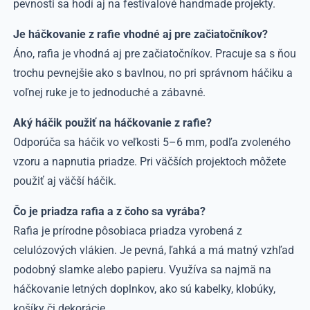
pevnosti sa hodí aj na festivalové handmade projekty.
Je háčkovanie z rafie vhodné aj pre začiatočníkov?
Áno, rafia je vhodná aj pre začiatočníkov. Pracuje sa s ňou
trochu pevnejšie ako s bavlnou, no pri správnom háčiku a
voľnej ruke je to jednoduché a zábavné.
Aký háčik použiť na háčkovanie z rafie?
Odporúča sa háčik vo veľkosti 5–6 mm, podľa zvoleného
vzoru a napnutia priadze. Pri väčších projektoch môžete
použiť aj väčší háčik.
Čo je priadza rafia a z čoho sa vyrába?
Rafia je prírodne pôsobiaca priadza vyrobená z
celulózových vlákien. Je pevná, ľahká a má matný vzhľad
podobný slamke alebo papieru. Využíva sa najmä na
háčkovanie letných doplnkov, ako sú kabelky, klobúky,
košíky či dekorácie.