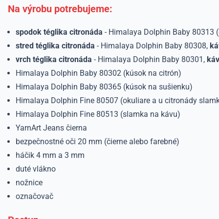
Na výrobu potrebujeme:
spodok téglika citronáda
- Himalaya Dolphin Baby 80313 (
stred téglika citronáda
- Himalaya Dolphin Baby 80308,
ká
vrch téglika citronáda
- Himalaya Dolphin Baby 80301,
ká
Himalaya Dolphin Baby 80302 (kúsok na citrón)
Himalaya Dolphin Baby 80365 (kúsok na sušienku)
Himalaya Dolphin Fine 80507 (okuliare a u citronády slam
Himalaya Dolphin Fine 80513 (slamka na kávu)
YarnArt Jeans čierna
bezpečnostné oči 20 mm (čierne alebo farebné)
háčik 4 mm a 3 mm
duté vlákno
nožnice
označovač