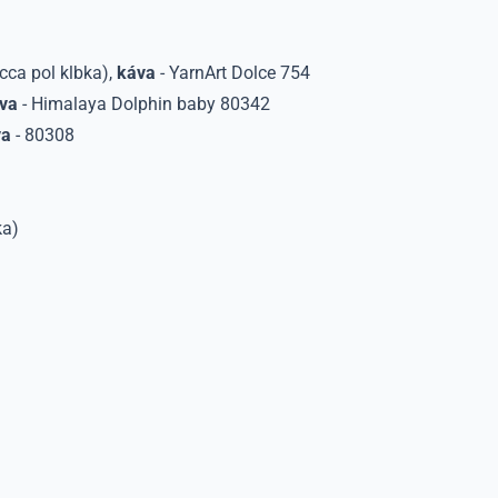
cca pol klbka),
káva
- YarnArt Dolce 754
va
- Himalaya Dolphin baby 80342
va
- 80308
ka)