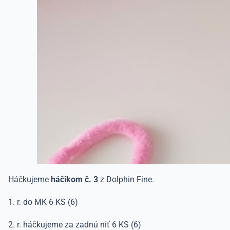
Háčkujeme
háčikom č. 3
z Dolphin Fine.
1. r. do MK 6 KS (6)
2. r. háčkujeme za zadnú niť 6 KS (6)