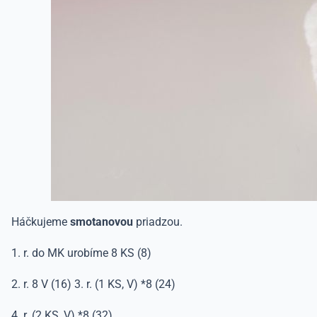
Háčkujeme
smotanovou
priadzou.
1. r. do MK urobíme 8 KS (8)
2. r. 8 V (16) 3. r. (1 KS, V) *8 (24)
4. r. (2 KS, V) *8 (32)