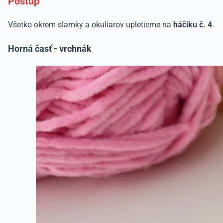
Postup
Všetko okrem slamky a okuliarov upletieme na
háčiku č. 4
.
Horná časť - vrchnák