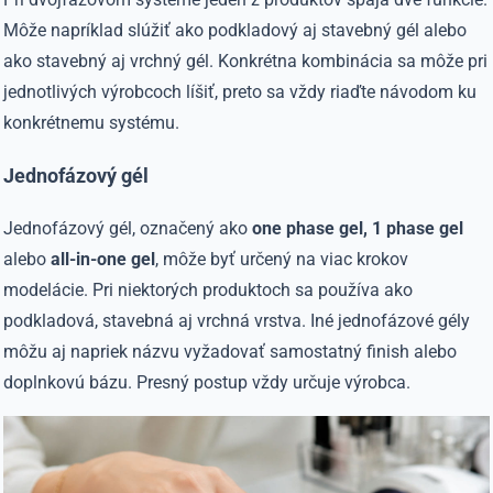
Môže napríklad slúžiť ako podkladový aj stavebný gél alebo
ako stavebný aj vrchný gél. Konkrétna kombinácia sa môže pri
jednotlivých výrobcoch líšiť, preto sa vždy riaďte návodom ku
konkrétnemu systému.
Jednofázový gél
Jednofázový gél, označený ako
one phase gel, 1 phase gel
alebo
all-in-one gel
, môže byť určený na viac krokov
modelácie. Pri niektorých produktoch sa používa ako
podkladová, stavebná aj vrchná vrstva. Iné jednofázové gély
môžu aj napriek názvu vyžadovať samostatný finish alebo
doplnkovú bázu. Presný postup vždy určuje výrobca.