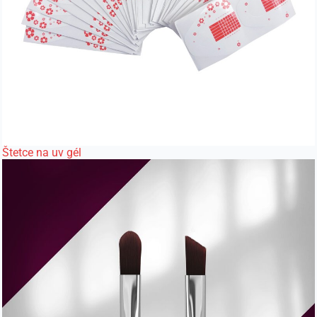
Štetce na uv gél