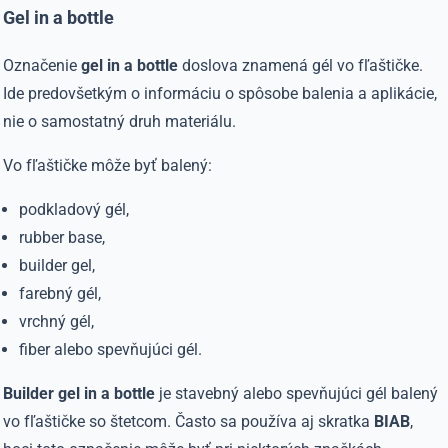
Gel in a bottle
Označenie
gel in a bottle
doslova znamená gél vo fľaštičke.
Ide predovšetkým o informáciu o spôsobe balenia a aplikácie,
nie o samostatný druh materiálu.
Vo fľaštičke môže byť balený:
podkladový gél,
rubber base,
builder gel,
farebný gél,
vrchný gél,
fiber alebo spevňujúci gél.
Builder gel in a bottle
je stavebný alebo spevňujúci gél balený
vo fľaštičke so štetcom. Často sa používa aj skratka
BIAB
,