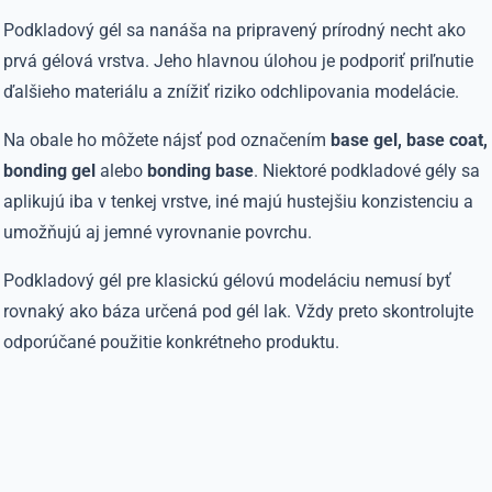
Podkladový gél sa nanáša na pripravený prírodný necht ako
prvá gélová vrstva. Jeho hlavnou úlohou je podporiť priľnutie
ďalšieho materiálu a znížiť riziko odchlipovania modelácie.
Na obale ho môžete nájsť pod označením
base gel, base coat,
bonding gel
alebo
bonding base
. Niektoré podkladové gély sa
aplikujú iba v tenkej vrstve, iné majú hustejšiu konzistenciu a
umožňujú aj jemné vyrovnanie povrchu.
Podkladový gél pre klasickú gélovú modeláciu nemusí byť
rovnaký ako báza určená pod gél lak. Vždy preto skontrolujte
odporúčané použitie konkrétneho produktu.