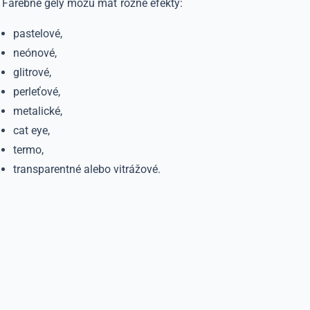
Farebné gély môžu mať rôzne efekty:
pastelové,
neónové,
glitrové,
perleťové,
metalické,
cat eye,
termo,
transparentné alebo vitrážové.