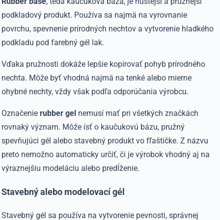
Rubber base
, teda kaučuková báza, je hustejší a pružnejší
podkladový produkt. Používa sa najmä na vyrovnanie
povrchu, spevnenie prírodných nechtov a vytvorenie hladkého
podkladu pod farebný gél lak.
Vďaka pružnosti dokáže lepšie kopírovať pohyb prírodného
nechta. Môže byť vhodná najmä na tenké alebo mierne
ohybné nechty, vždy však podľa odporúčania výrobcu.
Označenie
rubber gel
nemusí mať pri všetkých značkách
rovnaký význam. Môže ísť o kaučukovú bázu, pružný
spevňujúci gél alebo stavebný produkt vo fľaštičke. Z názvu
preto nemožno automaticky určiť, či je výrobok vhodný aj na
výraznejšiu modeláciu alebo predĺženie.
Stavebný alebo modelovací gél
Stavebný gél sa používa na vytvorenie pevnosti, správnej