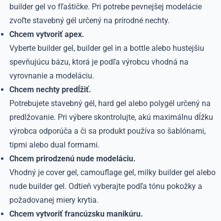
builder gel vo fľaštičke. Pri potrebe pevnejšej modelácie
zvoľte stavebný gél určený na prírodné nechty.
Chcem vytvoriť apex.
Vyberte builder gel, builder gel in a bottle alebo hustejšiu
spevňujúcu bázu, ktorá je podľa výrobcu vhodná na
vyrovnanie a modeláciu.
Chcem nechty predĺžiť.
Potrebujete stavebný gél, hard gel alebo polygél určený na
predlžovanie. Pri výbere skontrolujte, akú maximálnu dĺžku
výrobca odporúča a či sa produkt používa so šablónami,
tipmi alebo dual formami.
Chcem prirodzenú nude modeláciu.
Vhodný je cover gel, camouflage gel, milky builder gel alebo
nude builder gel. Odtieň vyberajte podľa tónu pokožky a
požadovanej miery krytia.
Chcem vytvoriť francúzsku manikúru.