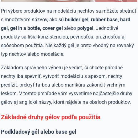
Pri výbere produktov na modeláciu nechtov sa môžete stretnúť
s množstvom názvov, ako sú
builder gel, rubber base, hard
gel, gel in a bottle, cover gel
alebo
polygel
. Jednotlivé
produkty sa líšia konzistenciou, pevnosťou, pružnosťou aj
spôsobom použitia. Nie každý gél je preto vhodný na rovnaký
typ nechtov alebo modelácie.
Základom správneho výberu je vedieť, či chcete prírodné
nechty iba spevniť, vytvoriť modeláciu s apexom, nechty
predĺžiť, prekryť farbou alebo manikúru zakončiť vrchným
leskom. V tomto prehľade vám vysvetlíme najčastejšie druhy
gélov aj anglické názvy, ktoré nájdete na obaloch produktov.
Základné druhy gélov podľa použitia
Podkladový gél alebo base gel