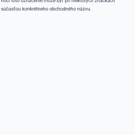
hoci toto označenie môže byť pri niektorých značkách
súčasťou konkrétneho obchodného názvu.