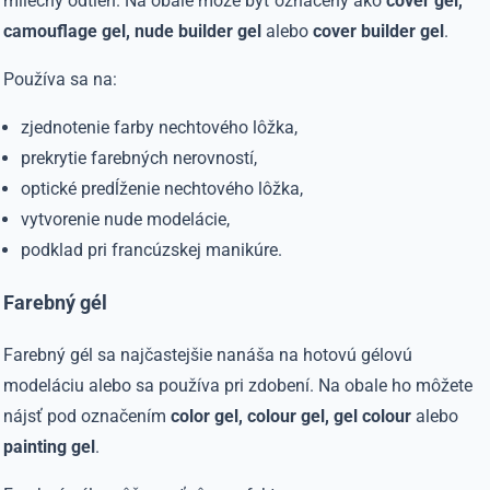
mliečny odtieň. Na obale môže byť označený ako
cover gel,
camouflage gel, nude builder gel
alebo
cover builder gel
.
Používa sa na:
zjednotenie farby nechtového lôžka,
prekrytie farebných nerovností,
optické predĺženie nechtového lôžka,
vytvorenie nude modelácie,
podklad pri francúzskej manikúre.
Farebný gél
Farebný gél sa najčastejšie nanáša na hotovú gélovú
modeláciu alebo sa používa pri zdobení. Na obale ho môžete
nájsť pod označením
color gel, colour gel, gel colour
alebo
painting gel
.