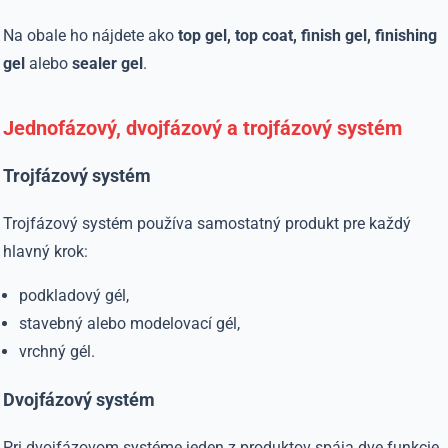
Na obale ho nájdete ako
top gel, top coat, finish gel, finishing
gel
alebo
sealer gel
.
Jednofázový, dvojfázový a trojfázový systém
Trojfázový systém
Trojfázový systém používa samostatný produkt pre každý
hlavný krok:
podkladový gél,
stavebný alebo modelovací gél,
vrchný gél.
Dvojfázový systém
Pri dvojfázovom systéme jeden z produktov spája dve funkcie.