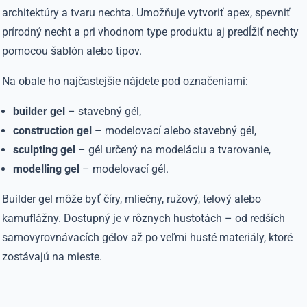
architektúry a tvaru nechta. Umožňuje vytvoriť apex, spevniť
prírodný necht a pri vhodnom type produktu aj predĺžiť nechty
pomocou šablón alebo tipov.
Na obale ho najčastejšie nájdete pod označeniami:
builder gel
– stavebný gél,
construction gel
– modelovací alebo stavebný gél,
sculpting gel
– gél určený na modeláciu a tvarovanie,
modelling gel
– modelovací gél.
Builder gel môže byť číry, mliečny, ružový, telový alebo
kamuflážny. Dostupný je v rôznych hustotách – od redších
samovyrovnávacích gélov až po veľmi husté materiály, ktoré
zostávajú na mieste.