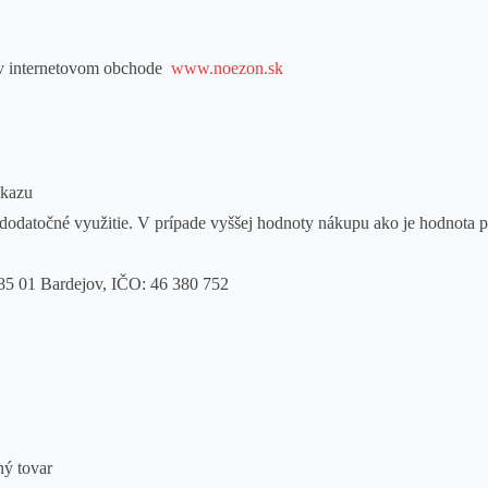
 v internetovom obchode
www.noezon.sk
ukazu
dodatočné využitie. V prípade vyššej hodnoty nákupu ako je hodnota p
85 01 Bardejov, IČO: 46 380 752
ný tovar