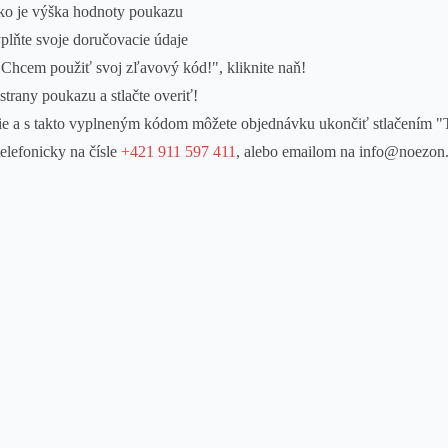
ako je výška hodnoty poukazu
plňte svoje doručovacie údaje
"Chcem použiť svoj zľavový kód!", kliknite naň!
trany poukazu a stlačte overiť!
nie a s takto vyplneným kódom môžete objednávku ukončiť stlačením "
elefonicky na čísle
+421 911 597 411
, alebo emailom na info@noezon