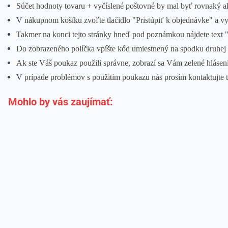
Súčet hodnoty
tovaru + vyčíslené poštovné by mal byť rovnaký 
V nákupnom košíku zvoľte tlačidlo "Pristúpiť k objednávke" a vy
Takmer na konci tejto stránky hneď pod poznámkou nájdete text 
Do zobrazeného políčka vpíšte kód umiestnený na spodku druhej s
Ak ste Váš poukaz použili správne, zobrazí sa Vám zelené hláse
V prípade problémov s použitím poukazu nás prosím kontaktujte t
Mohlo by vás zaujímať: