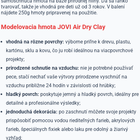
samoschnúca hmota na báze prírodnej hliny. Dá sa ľahko
tvarovať, takže je vhodná pre deti už od 3 rokov. V balení
nájdete 250g hmoty pripravenej na použitie.
Modelovacia hmota JOVI Air Dry Clay
vhodná na rôzne povrchy:
výborne priľne k drevu, plastu,
kartónu, sklu a kovu, čo ju robí ideálnou na viacpovrchové
projekty;
prirodzené schnutie na vzduchu:
nie je potrebné používať
pece, stačí nechať vaše výtvory prirodzene vyschnúť na
vzduchu približne 24 hodín v závislosti od hrúbky;
hladký povrch:
poskytuje jemný a hladký povrch, ideálny pre
detailné a profesionálne výsledky;
jednoduchá dekorácia:
po zaschnutí môžete svoje projekty
prispôsobiť pomocou vodou riediteľných farieb, akrylových
farieb, špeciálnych fixiek alebo laku pre odolný a žiarivý
vzhľad;