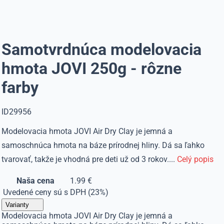
Samotvrdnúca modelovacia
hmota JOVI 250g - rôzne
farby
ID29956
Modelovacia hmota JOVI Air Dry Clay je jemná a
samoschnúca hmota na báze prírodnej hliny. Dá sa ľahko
tvarovať, takže je vhodná pre deti už od 3 rokov....
Celý popis
Naša cena
1.99 €
Uvedené ceny sú s DPH (23%)
Varianty
Modelovacia hmota JOVI Air Dry Clay je jemná a