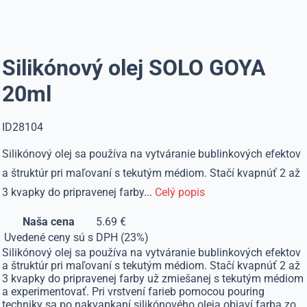
Silikónový olej SOLO GOYA
20ml
ID28104
Silikónový olej sa používa na vytváranie bublinkových efektov
a štruktúr pri maľovaní s tekutým médiom. Stačí kvapnúť 2 až
3 kvapky do pripravenej farby...
Celý popis
Naša cena
5.69 €
Uvedené ceny sú s DPH (23%)
Silikónový olej sa používa na vytváranie bublinkových efektov
a štruktúr pri maľovaní s tekutým médiom. Stačí kvapnúť 2 až
3 kvapky do pripravenej farby už zmiešanej s tekutým médiom
a experimentovať. Pri vrstvení farieb pomocou pouring
techniky sa po nakvapkaní silikónového oleja objaví farba zo