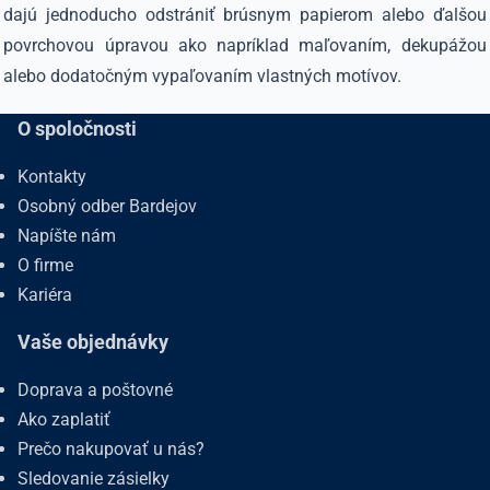
dajú jednoducho odstrániť brúsnym papierom alebo ďalšou
povrchovou úpravou ako napríklad maľovaním, dekupážou
alebo dodatočným vypaľovaním vlastných motívov.
O spoločnosti
Kontakty
Osobný odber Bardejov
Napíšte nám
O firme
Kariéra
Vaše objednávky
Doprava a poštovné
Ako zaplatiť
Prečo nakupovať u nás?
Sledovanie zásielky