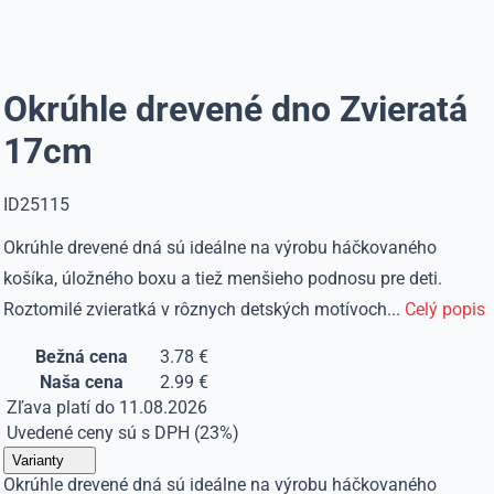
Okrúhle drevené dno Zvieratá
17cm
ID25115
Okrúhle drevené dná sú ideálne na výrobu háčkovaného
košíka, úložného boxu a tiež menšieho podnosu pre deti.
Roztomilé zvieratká v rôznych detských motívoch...
Celý popis
Bežná cena
3.78 €
Naša cena
2.99 €
Zľava platí do 11.08.2026
Uvedené ceny sú s DPH (23%)
Varianty
Okrúhle drevené dná sú ideálne na výrobu háčkovaného