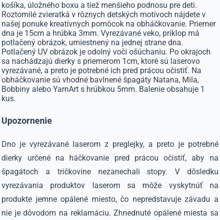
košíka, úložného boxu a tiež menšieho podnosu pre deti.
Roztomilé zvieratká v rôznych detských motívoch nájdete v
našej ponuke kreatívnych pomôcok na obháčkovanie. Priemer
dna je 15cm a hrúbka 3mm. Vyrezávané veko, príklop má
potlačený obrázok, umiestnený na jednej strane dna.
Potlačený UV obrázok je odolný voči ošúchaniu. Po okrajoch
sa nachádzajú dierky s priemerom 1cm, ktoré sú laserovo
vyrezávané, a preto je potrebné ich pred prácou očistiť. Na
obháčkovanie sú vhodné bavlnené špagáty Natana, Mila,
Bobbiny alebo YarnArt s hrúbkou 5mm. Balenie obsahuje 1
kus.
Upozornenie
Dno je vyrezávané laserom z preglejky, a preto je potrebné
dierky určené na háčkovanie pred prácou očistiť, aby na
špagátoch a tričkovine nezanechali stopy. V dôsledku
vyrezávania produktov laserom sa môže vyskytnúť na
produkte jemne opálené miesto, čo nepredstavuje závadu a
nie je dôvodom na reklamáciu. Zhnednuté opálené miesta sa