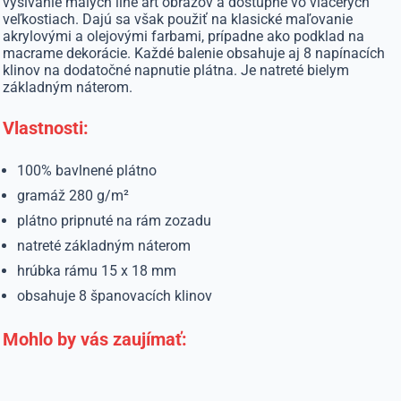
vyšívanie malých line art obrazov a dostupné vo viacerých
veľkostiach. Dajú sa však použiť na klasické maľovanie
akrylovými a olejovými farbami, prípadne ako podklad na
macrame dekorácie. Každé balenie obsahuje aj 8 napínacích
klinov na dodatočné napnutie plátna. Je natreté bielym
základným náterom.
Vlastnosti:
100% bavlnené plátno
gramáž 280 g/m²
plátno pripnuté na rám zozadu
natreté základným náterom
hrúbka rámu 15 x 18 mm
obsahuje 8 španovacích klinov
Mohlo by vás zaujímať: