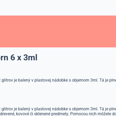
orn 6 x 3ml
glitrov je balený v plastovej nádobke s objemom 3ml. Tá je plne
litrov je balený v plastovej nádobke s objemom 3ml. Tá je plnená
 drevené, kovové či sklenené predmety. Pomocou nich môžete dosl