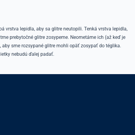
 vrstva lepidla, aby sa glitre neutopili. Tenká vrstva lepidla,
trne prebytočné glitre zosypeme. Neometáme ich (až keď je
, aby sme rozsypané glitre mohli opäť zosypať do téglika.
ietky nebudú ďalej padať.