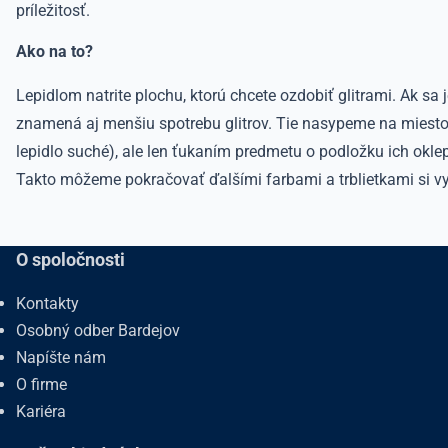
príležitosť.
Ako na to?
Lepidlom natrite plochu, ktorú chcete ozdobiť glitrami. Ak sa j
znamená aj menšiu spotrebu glitrov. Tie nasypeme na miesto 
lepidlo suché), ale len ťukaním predmetu o podložku ich okle
Takto môžeme pokračovať ďalšími farbami a trblietkami si vy
O spoločnosti
Kontakty
Osobný odber Bardejov
Napíšte nám
O firme
Kariéra