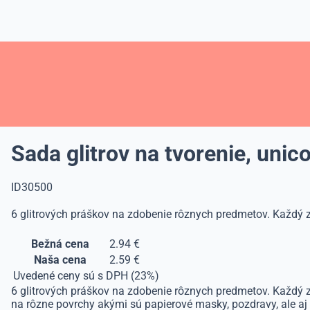
Sada glitrov na tvorenie, unic
ID30500
6 glitrových práškov na zdobenie rôznych predmetov. Každý z 
Bežná cena
2.94 €
Naša cena
2.59 €
Uvedené ceny sú s DPH (23%)
6 glitrových práškov na zdobenie rôznych predmetov. Každý z g
na rôzne povrchy akými sú papierové masky, pozdravy, ale aj