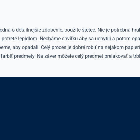
edná o detailnejšie zdobenie, použite štetec. Nie je potrebná hrubá
potreté lepidlom. Necháme chvíľku aby sa uchytili a potom opa
peme, aby opadali. Celý proces je dobré robiť na nejakom papieri
farbiť predmety. Na záver môžete celý predmet prelakovať a trbl