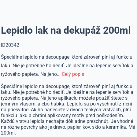
Lepidlo lak na dekupáž 200ml
ID20342
Špeciálne lepidlo na decoupage, ktoré zároveň plní aj funkciu
laku. Nie je potrebné ho riediť. Je ideálne na lepenie servítok a
ryžového papiera. Na jeho...
Celý popis
Špeciálne lepidlo na decoupage, ktoré zároveň plní aj funkciu
laku. Nie je potrebné ho riediť. Je ideálne na lepenie servítok a
ryžového papiera. Na jeho aplikáciu môžete použiť štetec s
jemným vlasom, alebo hubku. Lepidlo sa po vyschnutí zmení
na priesvitné. Ak ho nanesiete v dvoch tenkých vrstvách, plní
funkciu laku a chráni aplikovaný motív pred poškodením.
Každú vrstvu lepidla nechajte dôkladne preschnúť. Je vhodné
na rôzne povrchy ako je drevo, papier, kov, sklo a keramika. Má
200ml.