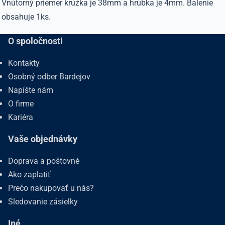
Vnútorný priemer krúžka je 38mm a hrúbka je 4mm. Balenie
obsahuje 1ks.
O spoločnosti
Kontakty
Osobný odber Bardejov
Napíšte nám
O firme
Kariéra
Vaše objednávky
Doprava a poštovné
Ako zaplatiť
Prečo nakupovať u nás?
Sledovanie zásielky
Iné