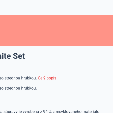
ite Set
so strednou hrúbkou.
Celý popis
so strednou hrúbkou.
ľka súpravy je vyrobená z 94 % z recyklovaného materiálu;