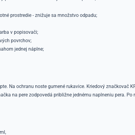
otné prostredie - znižuje sa množstvo odpadu;
arba v popisovači;
avých povrchov;
sahom jednej náplne;
pte. Na ochranu noste gumené rukavice. Kriedový značkovač KR
ačka na pere zodpovedá približne jednému naplneniu pera. Po na
 ml,