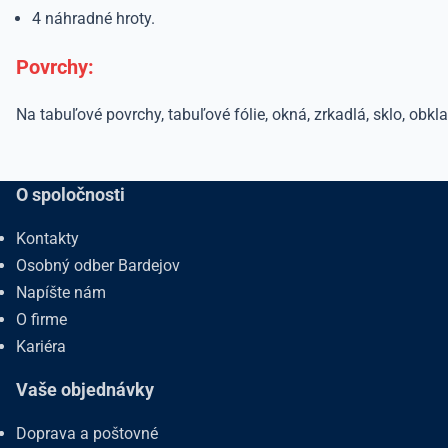
4 náhradné hroty.
Povrchy:
Na tabuľové povrchy, tabuľové fólie, okná, zrkadlá, sklo, obkla
O spoločnosti
Kontakty
Osobný odber Bardejov
Napíšte nám
O firme
Kariéra
Vaše objednávky
Doprava a poštovné