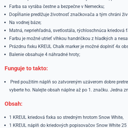
Farba sa vyrába čestne a bezpečne v Nemecku;
Dopĺňanie predlžuje životnosť značkovača a tým chráni živ
Na vodnej báze;
Matná, nepriehľadná, svetlostála, rýchloschnúca kriedová f
Farbu je možné utrieť vlhkou handričkou z hladkých a nes
Prázdnu fixku KREUL Chalk marker je možné doplniť 4x ob
Balenie obsahuje 4 náhradné hroty;
Funguje to takto:
Pred použitím náplň so zatvoreným uzáverom dobre pretre
vyberte ho. Nalejte obsah náplne až po 1. značku. Jedna zn
Obsah:
1 KREUL kriedová fixka so stredným hrotom Snow White,
1 KREUL náplň do kriedových popisovačov Snow White 25