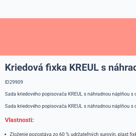
Kriedová fixka KREUL s náhra
ID29909
Sada kriedového popisovača KREUL s náhradnou náplňou s o
Sada kriedového popisovača KREUL s náhradnou náplňou s o
Vlastnosti:
Zloženie ​​pozostáva zo 60 % udržateľných surovín, plast f