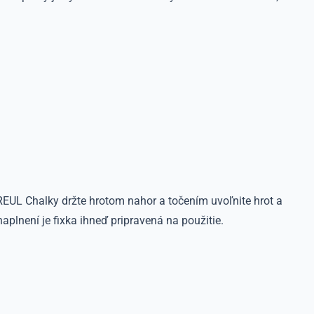
EUL Chalky držte hrotom nahor a točením uvoľnite hrot a
plnení je fixka ihneď pripravená na použitie.