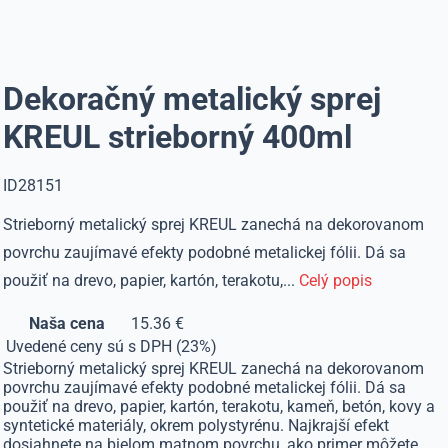
Dekoračný metalický sprej
KREUL strieborný 400ml
ID28151
Strieborný metalický sprej KREUL zanechá na dekorovanom
povrchu zaujímavé efekty podobné metalickej fólii. Dá sa
použiť na drevo, papier, kartón, terakotu,...
Celý popis
Naša cena
15.36 €
Uvedené ceny sú s DPH (23%)
Strieborný metalický sprej KREUL zanechá na dekorovanom
povrchu zaujímavé efekty podobné metalickej fólii. Dá sa
použiť na drevo, papier, kartón, terakotu, kameň, betón, kovy a
syntetické materiály, okrem polystyrénu. Najkrajší efekt
dosiahnete na bielom matnom povrchu, ako primer môžete