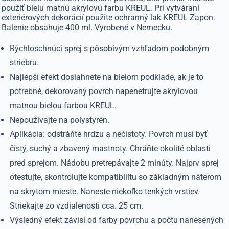
použiť bielu matnú akrylovú farbu KREUL. Pri vytváraní
exteriérových dekorácií použite ochranný lak KREUL Zapon.
Balenie obsahuje 400 ml. Vyrobené v Nemecku.
Rýchloschnúci sprej s pôsobivým vzhľadom podobným
striebru.
Najlepší efekt dosiahnete na bielom podklade, ak je to
potrebné, dekorovaný povrch napenetrujte akrylovou
matnou bielou farbou KREUL.
Nepoužívajte na polystyrén.
Aplikácia: odstráňte hrdzu a nečistoty. Povrch musí byť
čistý, suchý a zbavený mastnoty. Chráňte okolité oblasti
pred sprejom. Nádobu pretrepávajte 2 minúty. Najprv sprej
otestujte, skontrolujte kompatibilitu so základným náterom
na skrytom mieste. Naneste niekoľko tenkých vrstiev.
Striekajte zo vzdialenosti cca. 25 cm.
Výsledný efekt závisí od farby povrchu a počtu nanesených