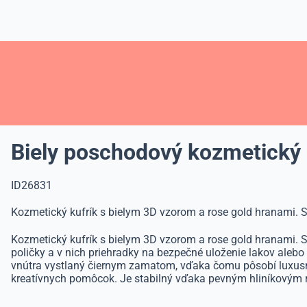
Biely poschodový kozmetický 
ID26831
Kozmetický kufrík s bielym 3D vzorom a rose gold hranami. S
Kozmetický kufrík s bielym 3D vzorom a rose gold hranami. S
poličky a v nich priehradky na bezpečné uloženie lakov alebo g
vnútra vystlaný čiernym zamatom, vďaka čomu pôsobí luxusne.
kreatívnych pomôcok. Je stabilný vďaka pevným hliníkovým 