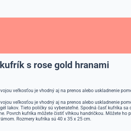
kufrík s rose gold hranami
vojou veľkosťou je vhodný aj na prenos alebo uskladnenie pomô
vojou veľkosťou je vhodný aj na prenos alebo uskladnenie pomô
él lakov. Tieto poličky sú vyberateľné. Spodná časť kufríka sa dá
 Povrch kufríka môžete čistiť vlhkou handričkou. Môžete ho po
rámom. Rozmery kufríka sú 40 x 35 x 25 cm.