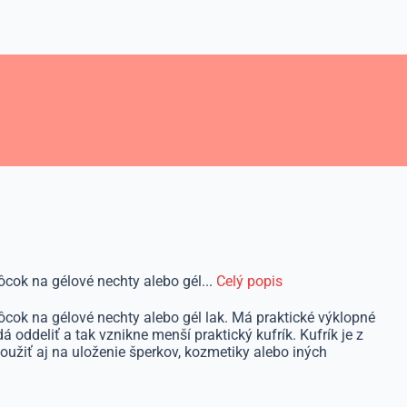
cok na gélové nechty alebo gél...
Celý popis
cok na gélové nechty alebo gél lak. Má praktické výklopné
 oddeliť a tak vznikne menší praktický kufrík. Kufrík je z
užiť aj na uloženie šperkov, kozmetiky alebo iných