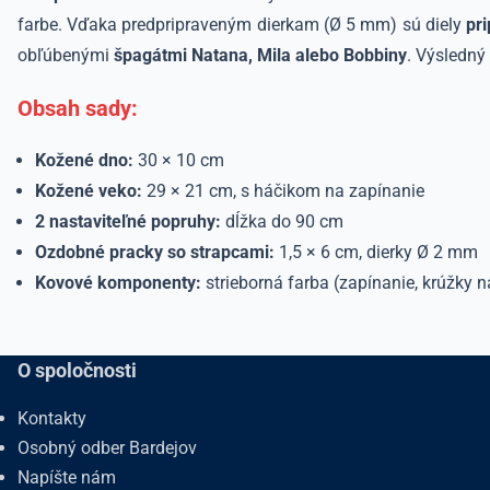
farbe. Vďaka predpripraveným dierkam (Ø 5 mm) sú diely
pr
obľúbenými
špagátmi
Natana, Mila alebo Bobbiny
. Výsledný 
Obsah sady:
Kožené dno:
30 × 10 cm
Kožené veko:
29 × 21 cm, s háčikom na zapínanie
2 nastaviteľné popruhy:
dĺžka do 90 cm
Ozdobné pracky so strapcami:
1,5 × 6 cm, dierky Ø 2 mm
Kovové komponenty:
strieborná farba (zapínanie, krúžky 
O spoločnosti
Kontakty
Osobný odber Bardejov
Napíšte nám