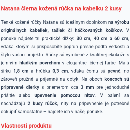
Natana čierna kožená rúčka na kabelku 2 kusy
Tenké kožené rúčky Natana sú ideálnym doplnkom
na výrobu
originálnych kabeliek, tašiek či háčkovaných košíkov.
V
ponuke nájdete tri praktické dĺžky:
30 cm, 40 cm a 60 cm
,
vďaka ktorým si prispôsobíte popruh presne podľa veľkosti a
štýlu vášho projektu. Rúčky sú vyrobené z kvalitnej ekokože s
jemným
hladkým povrchom
v elegantnej čiernej farbe. Majú
šírku
1,8 cm
a hrúbku
0,3 cm
, vďaka čomu sú
pevné
, no
zároveň pružné a príjemné na dotyk. Na oboch
koncoch sú
pripravené dierky
s priemerom cca
3 mm
pre jednoduché
prišitie alebo
upevnenie pomocou nitov
. V balení sa
nachádzajú
2 kusy rúčok
, nity na pripevnenie je potrebné
dokúpiť samostatne – nájdete ich v našej ponuke.
Vlastnosti produktu