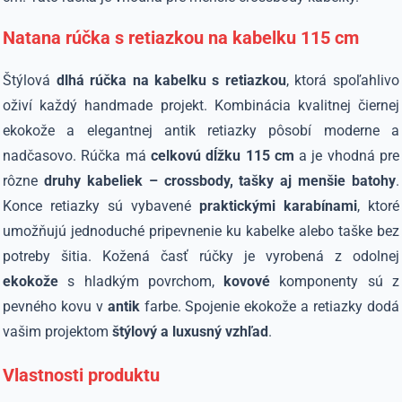
Natana rúčka s retiazkou na kabelku 115 cm
Štýlová
dlhá rúčka na kabelku s retiazkou
, ktorá spoľahlivo
oživí každý handmade projekt. Kombinácia kvalitnej čiernej
ekokože a elegantnej antik retiazky pôsobí moderne a
nadčasovo. Rúčka má
celkovú dĺžku 115 cm
a je vhodná pre
rôzne
druhy kabeliek – crossbody, tašky aj menšie batohy
.
Konce retiazky sú vybavené
praktickými karabínami
, ktoré
umožňujú jednoduché pripevnenie ku kabelke alebo taške bez
potreby šitia. Kožená časť rúčky je vyrobená z odolnej
ekokože
s hladkým povrchom,
kovové
komponenty sú z
pevného kovu v
antik
farbe. Spojenie ekokože a retiazky dodá
vašim projektom
štýlový a luxusný vzhľad
.
Vlastnosti produktu