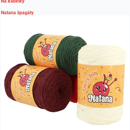
Na kabelky
Natana špagáty