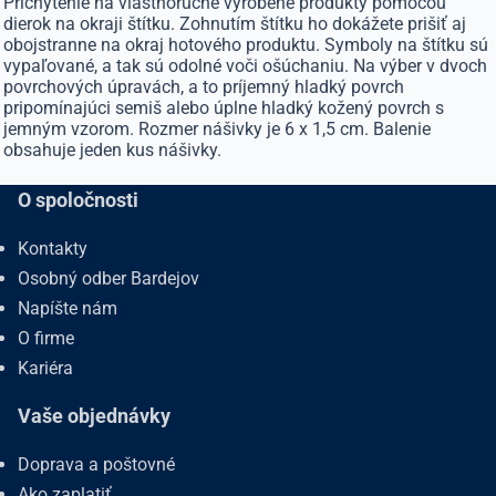
Prichytenie na vlastnoručne vyrobené produkty pomocou
dierok na okraji štítku. Zohnutím štítku ho dokážete prišiť aj
obojstranne na okraj hotového produktu. Symboly na štítku sú
vypaľované, a tak sú odolné voči ošúchaniu. Na výber v dvoch
povrchových úpravách, a to príjemný hladký povrch
pripomínajúci semiš alebo úplne hladký kožený povrch s
jemným vzorom. Rozmer nášivky je 6 x 1,5 cm. Balenie
obsahuje jeden kus nášivky.
O spoločnosti
Kontakty
Osobný odber Bardejov
Napíšte nám
O firme
Kariéra
Vaše objednávky
Doprava a poštovné
Ako zaplatiť