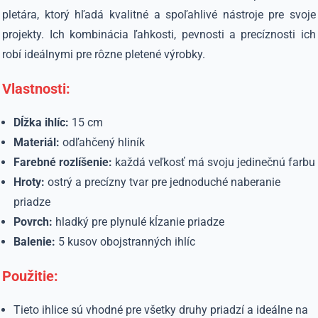
pletára, ktorý hľadá kvalitné a spoľahlivé nástroje pre svoje
projekty.
Ich kombinácia ľahkosti, pevnosti a precíznosti ich
robí ideálnymi pre rôzne pletené výrobky.
Vlastnosti:
Dĺžka ihlíc:
15 cm
Materiál:
odľahčený hliník
Farebné rozlíšenie:
každá veľkosť má svoju jedinečnú farbu
Hroty:
ostrý a precízny tvar pre jednoduché naberanie
priadze
Povrch:
hladký pre plynulé kĺzanie priadze
Balenie:
5 kusov obojstranných ihlíc
Použitie:
Tieto ihlice sú vhodné pre všetky druhy priadzí a ideálne na