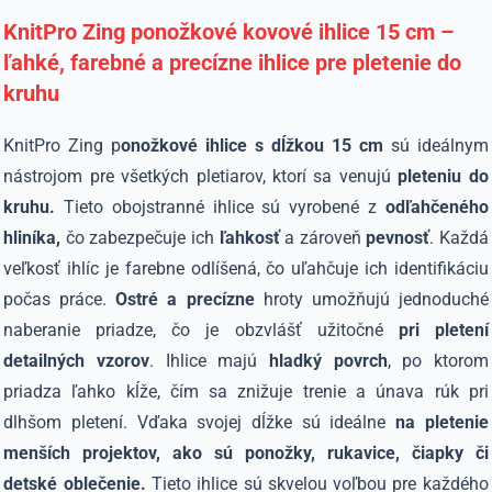
KnitPro Zing ponožkové kovové ihlice 15 cm –
ľahké, farebné a precízne ihlice pre pletenie do
kruhu
KnitPro Zing p
onožkové ihlice s dĺžkou 15 cm
sú ideálnym
nástrojom pre všetkých pletiarov, ktorí sa venujú
pleteniu do
kruhu.
Tieto obojstranné ihlice sú vyrobené z
odľahčeného
hliníka,
čo zabezpečuje ich
ľahkosť
a zároveň
pevnosť
.
Každá
veľkosť ihlíc je farebne odlíšená, čo uľahčuje ich identifikáciu
počas práce.
Ostré a precízne
hroty umožňujú jednoduché
naberanie priadze, čo je obzvlášť užitočné
pri pletení
detailných vzorov
.
​
Ihlice majú
hladký povrch
, po ktorom
priadza ľahko kĺže, čím sa znižuje trenie a únava rúk pri
dlhšom pletení.
Vďaka svojej dĺžke sú ideálne
na pletenie
menších projektov, ako sú ponožky, rukavice, čiapky či
detské oblečenie.
Tieto ihlice sú skvelou voľbou pre každého