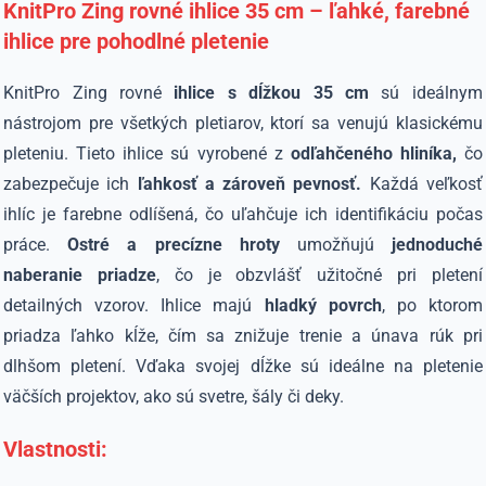
KnitPro Zing rovné ihlice 35 cm – ľahké, farebné
ihlice pre pohodlné pletenie
KnitPro Zing rovné
ihlice s dĺžkou 35 cm
sú ideálnym
nástrojom pre všetkých pletiarov, ktorí sa venujú klasickému
pleteniu.
Tieto ihlice sú vyrobené z
odľahčeného hliníka,
čo
zabezpečuje ich
ľahkosť a zároveň pevnosť.
Každá veľkosť
ihlíc je farebne odlíšená, čo uľahčuje ich identifikáciu počas
práce.
Ostré a precízne hroty
umožňujú
jednoduché
naberanie priadze
, čo je obzvlášť užitočné pri pletení
detailných vzorov.
​
Ihlice majú
hladký povrch
, po ktorom
priadza ľahko kĺže, čím sa znižuje trenie a únava rúk pri
dlhšom pletení.
Vďaka svojej dĺžke sú ideálne na pletenie
väčších projektov, ako sú svetre, šály či deky.
Vlastnosti: