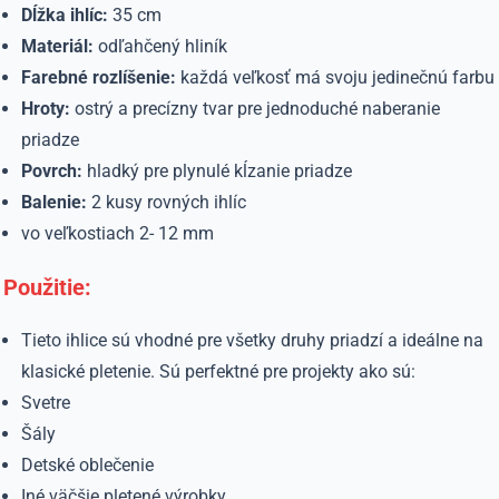
Dĺžka ihlíc:
35
cm
Materiál:
odľahčený hliník
Farebné rozlíšenie:
každá veľkosť má svoju jedinečnú farbu
Hroty:
ostrý a precízny tvar pre jednoduché naberanie
priadze
Povrch:
hladký pre plynulé kĺzanie priadze
Balenie:
2 kusy rovných ihlíc
vo veľkostiach 2- 12 mm​
Použitie:
Tieto ihlice sú vhodné pre všetky druhy priadzí a ideálne na
klasické pletenie.
Sú perfektné pre projekty ako sú:
Svetre
Šály
Detské oblečenie
Iné väčšie pletené výrobky