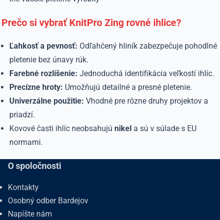
Prečo si vybrať KnitPro Zing rovné ihlice?
Ľahkosť a pevnosť:
Odľahčený hliník zabezpečuje pohodlné
pletenie bez únavy rúk.
Farebné rozlíšenie:
Jednoduchá identifikácia veľkostí ihlíc.
Precízne hroty:
Umožňujú detailné a presné pletenie.
Univerzálne použitie:
Vhodné pre rôzne druhy projektov a
priadzí.
Kovové časti ihlíc neobsahujú
nikel
a sú v súlade s EU
normami.
O spoločnosti
Kontakty
Osobný odber Bardejov
Napíšte nám